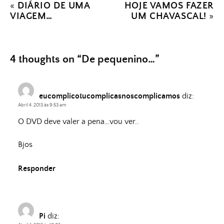
«
DIÁRIO DE UMA
HOJE VAMOS FAZER
VIAGEM…
UM CHAVASCAL!
»
4 thoughts on “
De pequenino…
”
eucomplicotucomplicasnoscomplicamos
diz:
Abril 4, 2013 às 9:53 am
O DVD deve valer a pena…vou ver..
Bjos
Responder
Pi
diz: