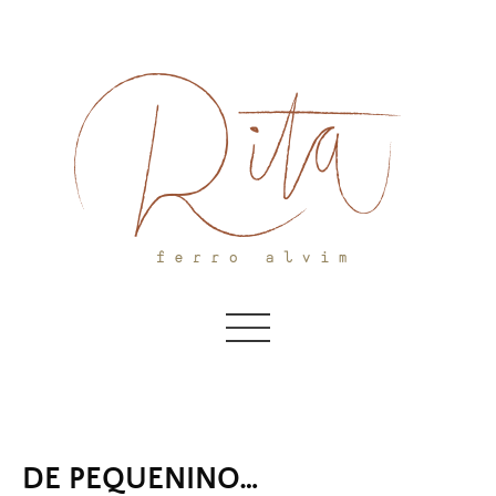
Skip
to
content
DE PEQUENINO…