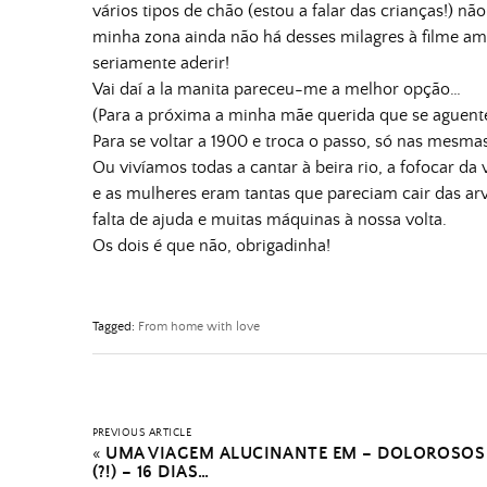
vários tipos de chão (estou a falar das crianças!) n
minha zona ainda não há desses milagres à filme ame
seriamente aderir!
Vai daí a la manita pareceu-me a melhor opção…
(Para a próxima a minha mãe querida que se aguent
Para se voltar a 1900 e troca o passo, só nas mesma
Ou vivíamos todas a cantar à beira rio, a fofocar da 
e as mulheres eram tantas que pareciam cair das arv
falta de ajuda e muitas máquinas à nossa volta.
Os dois é que não, obrigadinha!
Tagged:
From home with love
PREVIOUS ARTICLE
«
UMA VIAGEM ALUCINANTE EM – DOLOROSOS
(?!) – 16 DIAS…