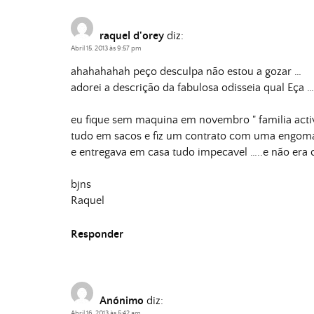
raquel d'orey
diz:
Abril 15, 2013 às 9:57 pm
ahahahahah peço desculpa não estou a gozar …
adorei a descrição da fabulosa odisseia qual Eça …
eu fique sem maquina em novembro " familia activ
tudo em sacos e fiz um contrato com uma engoma
e entregava em casa tudo impecavel …..e não era 
bjns
Raquel
Responder
Anónimo
diz:
Abril 16, 2013 às 5:42 am