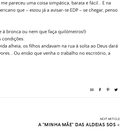
ão me pareceu uma coisa simpática, barata e fácil… E na
ricano que – estou já a avisar-te EDP – se chegar, penso
e à bronca ou nem que faça quilómetros!)
s condições.
vida alheia, os filhos andavam na rua à solta ao Deus dará
ores… Ou então que venha o trabalho no escritório, a
NEXT ARTICLE
A "MINHA MÃE" DAS ALDEIAS SOS
»