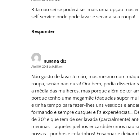
Rita nao sei se poderá ser mais uma opçao mas 
self service onde pode lavar e secar a sua roupa!
Responder
susana
diz:
Abril 16, 2013 às 9:35 am
Não gosto de lavar à mão, mas mesmo com máquina
roupa, senão não dura! Ora bem, podia dissertar
a média das mulheres, mas porque além de ter amo
porque tenho uma megamãe (daquelas super mulher
e tinha tempo para fazer-lhes uns vestidos e and
formando e sempre cusquei e fiz experiências… De
de 30º e que tem de ser lavada (parcialmente) ant
meninas – aqueles joelhos encardidérrimos não s
nossas… punhos e colarinhos! Ensaboar e deixar 