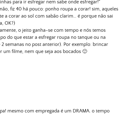
has para ir esfregar nem sabe onde esfregar!"
não, fiz 40 há pouco: ponho roupa a corar! sim, aqueles
te a corar ao sol com sabão clarim… é porque não sai
a, OK?)
ceramente, o jeito ganha-se com tempo e nós temos
mpo do que estar a esfregar roupa no tanque ou na
e 2 semanas no post anterior). Por exemplo: brincar
er um filme, nem que seja aos bocados 🙂
roupa! mesmo com empregada é um DRAMA. o tempo