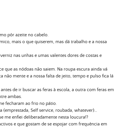
mo pôr azeite no cabelo.
mico, mais o que quiserem, mas dá trabalho e a nossa
m verniz nas unhas e umas valentes dores de costas e
ce que as nódoas não saiem. Na roupa escura ainda vá
 não mente e a nossa falta de jeito, tempo e pulso fica lá
ntes de ir buscar as feras à escola, a outra com feras em
ntre ambas.
e fecharam ao frio no pátio.
a (emprestada, Self service, roubada, whatever)…
e me enfiei deliberadamente nesta loucura!?
 activos e que gostam de se espojar com frequência em