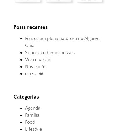
Posts recentes
Felizes em plena natureza no Algarve –
Guia
Sobre acolher os nossos
Viva o verão!
Nós e o ☀️
c a s a ❤️
Categorias
Agenda
Família
Food
Lifestyle