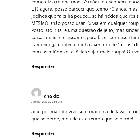
como diz a minha mãe: "A máquina não tem mãozin
E já agora, posso parecer que tenho 70 anos, mas 
joelhos que falei há pouco… se há nódoa que resis
MESMO! (não posso usar líxívia em qualquer roup
Posto isto Rita, é uma questão de jeito, mas sin
coisas mais interessantes para fazer com esse te
banheira (já contei a minha aventura de "férias" d
com os miúdos e fazê-los sujar mais roupa! Ou v
Responder
ana
diz:
Abril 17, 2013 às 6:53 am
aqui por maputo vivo sem máquina de lavar a 
que se perde, meu deus, o tempo que se perde!
Responder