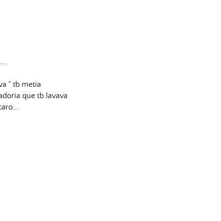
….
a " tb metia
doria que tb lavava
caro….