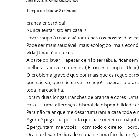
Abril 15, 2013
/
in:
Família
,
Uncategorized
Tempo de leitura:
2
minutos
branca
encardida!
Nunca tentar isto em casa!!!
Lavar roupa à mão está tanto para os nossos dias co
Pode ser mais saudável, mais ecológico, mais econó
vida já não é o que era.
A parte do lavar – apesar de não ter tábua, ficar se
joelhos – ainda é o menos. ( E torcer a roupa… Uiiiiii)
O problema grave é que por mais que esfregue pare
que não vá, que não se vê – o nojo! – agora… a branca
toda marcadinha.
Foram duas longas tranches de branca e cores. Uma a
casa… E uma diferença abismal da disponibilidade e
Para não falar que me desarrumaram a casa toda e m
Agora é pegar na porcaria que fiz e meter na máquin
E perguntam-me vocês – com todo o direito – porqu
Ora que levar 16 dias de roupa de uma família de 4,