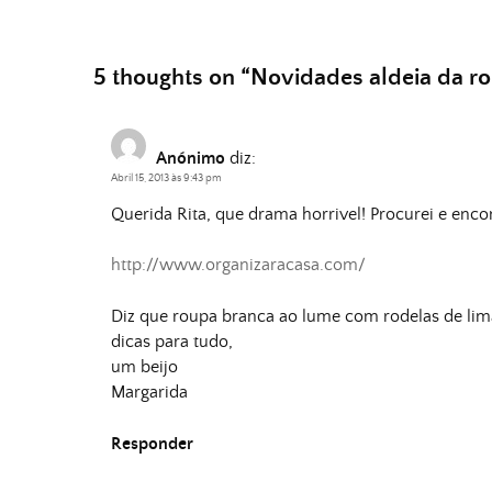
5 thoughts on “
Novidades aldeia da r
Anónimo
diz:
Abril 15, 2013 às 9:43 pm
Querida Rita, que drama horrivel! Procurei e enco
http://www.organizaracasa.com/
Diz que roupa branca ao lume com rodelas de limã
dicas para tudo,
um beijo
Margarida
Responder