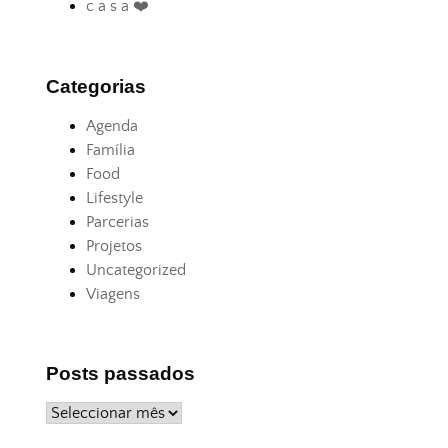
c a s a ❤️
Categorias
Agenda
Família
Food
Lifestyle
Parcerias
Projetos
Uncategorized
Viagens
Posts passados
Posts
passados