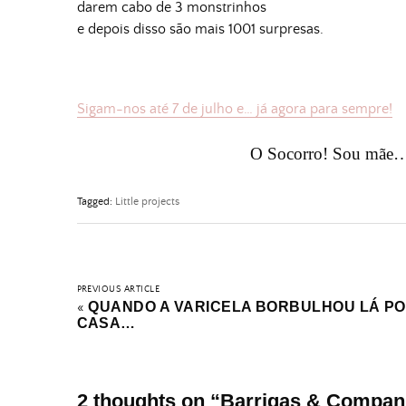
darem cabo de 3 monstrinhos
e depois disso são mais 1001 surpresas.
Sigam-nos até 7 de julho e… já agora para sempre!
O Socorro! Sou mãe…
Tagged:
Little projects
PREVIOUS ARTICLE
QUANDO A VARICELA BORBULHOU LÁ P
«
CASA…
2 thoughts on “
Barrigas & Compan