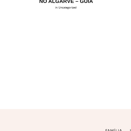
NO ALGARVE – GUIA
in:
Uncategorized
FAMÍLIA