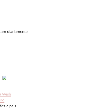
itam diariamente
a Wish
iro
ães e pais