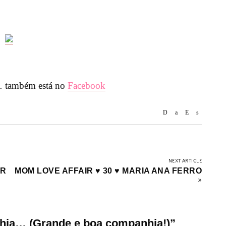
 também está no
Facebook
NEXT ARTICLE
OR
MOM LOVE AFFAIR ♥ 30 ♥ MARIA ANA FERRO
»
hia… (Grande e boa companhia!)
”