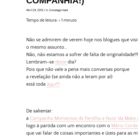
COMPANHIA!)
Abril 24, 2013
/
in:
Uncategorized
Tempo de leitura:
< 1
minuto
Não se admirem de verem hoje nos blogues que vis
o mesmo assunto…
Não, não estamos a sofrer de falta de originalidade!!!
Lembram-se
deste
dia?
Pois que não vale a pena mais conversas porque
a revelação (se ainda não a leram por aí)
está toda
aqui!!!
De salientar:
a
Campanha Momentos de Partilha a favor da Make 
logo à partida com um encontro com o
Mário Corde
que vai falar de coisas importantes e úteis para as m