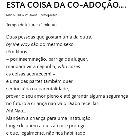
ESTA COISA DA CO-ADOÇÃO….
Maio 17, 2013
/
in:
Família
,
Uncategorized
Tempo de leitura:
< 1
minuto
Duas pessoas que gostam uma da outra,
by the way
são do mesmo sexo,
têm filhos
– por inseminação, barriga de aluguer,
mandam vir a cegonha,
who cares
as coisas acontecem! –
e uma das partes também quer
ser incluída na parentalidade,
provar o seu amor pleno e até garantir alguma segurança
no futuro à criança não vá o Diabo tecê-las…
Ah! Não…
Mandem a criança para uma instituição,
longe de quem a quis amar e proteger
e que, legalmente, não fica habilitado