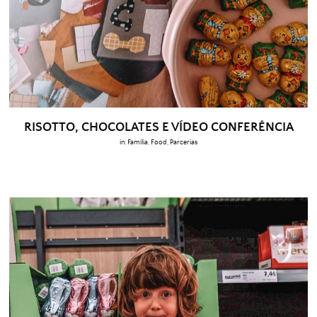
RISOTTO, CHOCOLATES E VÍDEO CONFERÊNCIA
in:
Família
,
Food
,
Parcerias