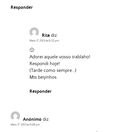
Responder
Rita
diz:
Maio 17, 2013 às 6:22 pm
🙂
Adorei aquele vosso trablaho!
Respondi hoje!
(Tarde como sempre…)
Mts beijinhos
Responder
Anónimo
diz:
Maio 17, 2013 às 5:55 pm