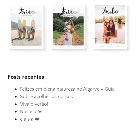
Posts recentes
Felizes em plena natureza no Algarve – Guia
Sobre acolher os nossos
Viva o verão!
Nós e o ☀️
c a s a ❤️