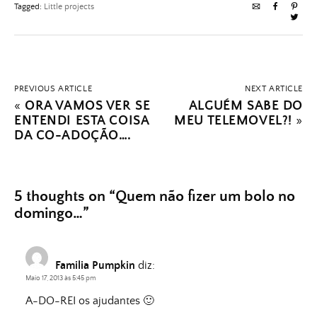
Tagged:
Little projects
PREVIOUS ARTICLE
NEXT ARTICLE
«
ORA VAMOS VER SE
ALGUÉM SABE DO
ENTENDI ESTA COISA
MEU TELEMOVEL?!
»
DA CO-ADOÇÃO….
5 thoughts on “
Quem não fizer um bolo no
domingo…
”
Familia Pumpkin
diz:
Maio 17, 2013 às 5:45 pm
A-DO-REI os ajudantes 🙂