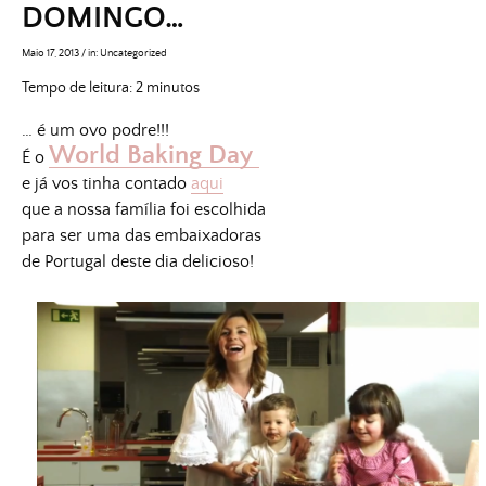
DOMINGO…
Maio 17, 2013
/
in:
Uncategorized
Tempo de leitura:
2
minutos
… é um ovo podre!!!
World Baking Day
É o
e já vos tinha contado
aqui
que a nossa família foi escolhida
para ser uma das embaixadoras
de Portugal deste dia delicioso!