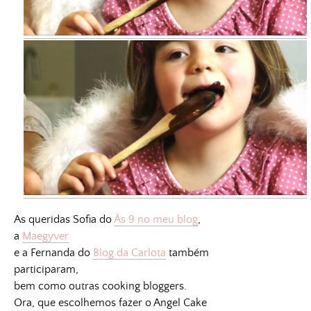
As queridas Sofia do
Às 9 no meu blog
,
a
Maegyver
e a Fernanda do
Blog da Carlota
também
participaram,
bem como outras cooking bloggers.
Ora, que escolhemos fazer o Angel Cake