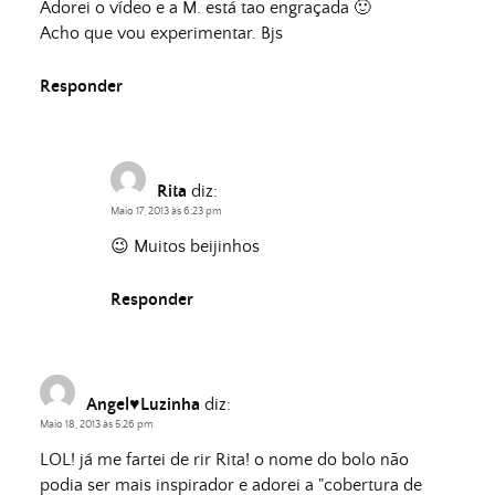
Adorei o vídeo e a M. está tao engraçada 🙂
Acho que vou experimentar. Bjs
Responder
Rita
diz:
Maio 17, 2013 às 6:23 pm
😉 Muitos beijinhos
Responder
Angel♥Luzinha
diz:
Maio 18, 2013 às 5:26 pm
LOL! já me fartei de rir Rita! o nome do bolo não
podia ser mais inspirador e adorei a "cobertura de