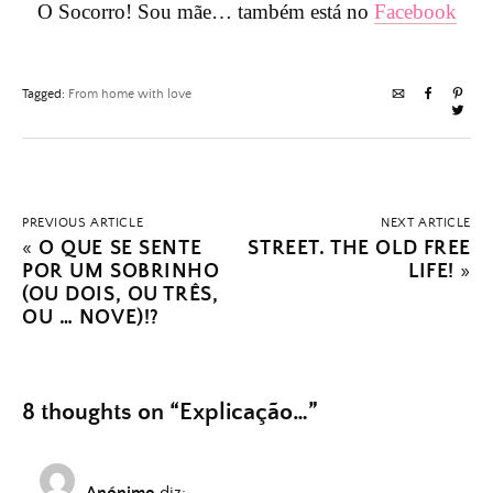
O Socorro! Sou mãe… também está no
Facebook
Tagged:
From home with love
PREVIOUS ARTICLE
NEXT ARTICLE
«
O QUE SE SENTE
STREET. THE OLD FREE
POR UM SOBRINHO
LIFE!
»
(OU DOIS, OU TRÊS,
OU … NOVE)!?
8 thoughts on “
Explicação…
”