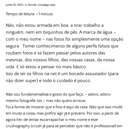
Junho 19, 2013
/
in:
Família
,
Uncategorized
Tempo de leitura:
< 1
minuto
Não, não estou armada em boa, a tirar trabalho a
ninguém, nem em biquinhos de pés. A marca de água –
com o meu nome – nas fotos foi simplesmente uma opção
segura. Tomei conhecimento de alguns perfis falsos que
roubam fotos e se fazem passar pelos autores das
mesmas, dos nossos filhos, das nossas casas, da nossa
vida. E só estou a pensar no mais básico…
Isto de ter os filhos na net é um bocado assustador (para
não dizer super) e todo o cuidado é pouco.
Não sou fundamentalista e gosto do que faço, – adoro, adoro
mesmo fotografá-los – mas não quero arriscar.
Foi a forma de mostrar que a foto é aqui da casa. Não que isso mude
em muito a coisa, mas prefiro agir já e prevenir. Por isso, a partir de
agora hei-de tentar escarrapachar o meu nome e este
crushography (crush já para se perceber que não é professional) em