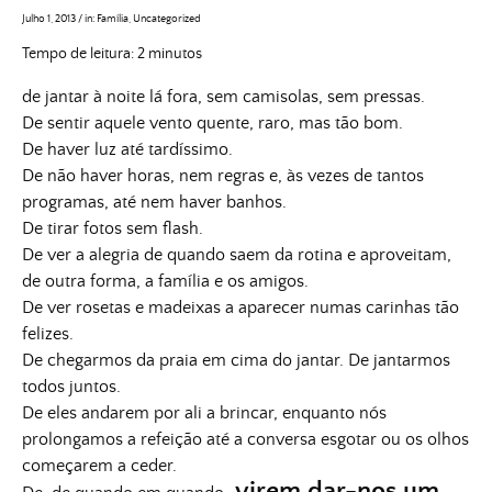
Julho 1, 2013
/
in:
Família
,
Uncategorized
Tempo de leitura:
2
minutos
de jantar à noite lá fora, sem camisolas, sem pressas.
De sentir aquele vento quente, raro, mas tão bom.
De haver luz até tardíssimo.
De não haver horas, nem regras e, às vezes de tantos
programas, até nem haver banhos.
De tirar fotos sem flash.
De ver a alegria de quando saem da rotina e aproveitam,
de outra forma, a família e os amigos.
De ver rosetas e madeixas a aparecer numas carinhas tão
felizes.
De chegarmos da praia em cima do jantar. De jantarmos
todos juntos.
De eles andarem por ali a brincar, enquanto nós
prolongamos a refeição até a conversa esgotar ou os olhos
começarem a ceder.
virem dar-nos um