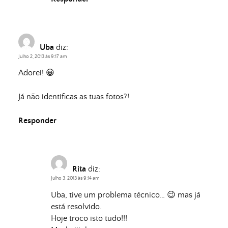
Uba
diz:
Julho 2, 2013 às 9:17 am
Adorei! 😀
Já não identificas as tuas fotos?!
Responder
Rita
diz:
Julho 3, 2013 às 9:14 am
Uba, tive um problema técnico… 😉 mas já
está resolvido.
Hoje troco isto tudo!!!