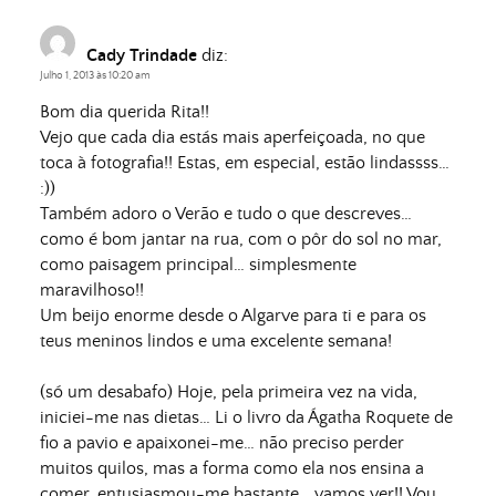
Cady Trindade
diz:
Julho 1, 2013 às 10:20 am
Bom dia querida Rita!!
Vejo que cada dia estás mais aperfeiçoada, no que
toca à fotografia!! Estas, em especial, estão lindassss…
:))
Também adoro o Verão e tudo o que descreves…
como é bom jantar na rua, com o pôr do sol no mar,
como paisagem principal… simplesmente
maravilhoso!!
Um beijo enorme desde o Algarve para ti e para os
teus meninos lindos e uma excelente semana!
(só um desabafo) Hoje, pela primeira vez na vida,
iniciei-me nas dietas… Li o livro da Ágatha Roquete de
fio a pavio e apaixonei-me… não preciso perder
muitos quilos, mas a forma como ela nos ensina a
comer, entusiasmou-me bastante… vamos ver!! Vou