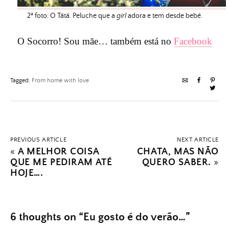
2ª foto: O Tátá. Peluche que a
girl
adora e tem desde bebé.
O Socorro! Sou mãe… também está no
Facebook
Tagged:
From home with love
PREVIOUS ARTICLE
NEXT ARTICLE
«
A MELHOR COISA
CHATA, MAS NÃO
QUE ME PEDIRAM ATÉ
QUERO SABER.
»
HOJE….
6 thoughts on “
Eu gosto é do verão…
”