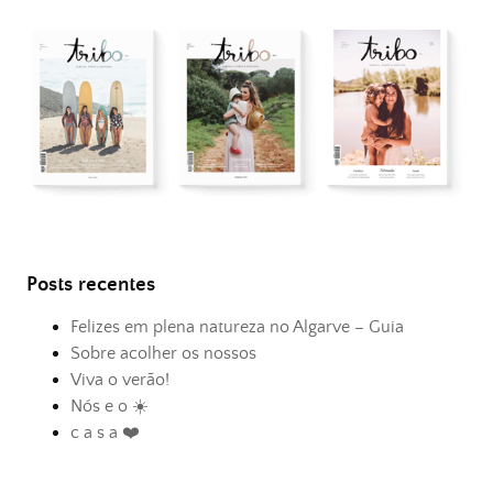
Posts recentes
Felizes em plena natureza no Algarve – Guia
Sobre acolher os nossos
Viva o verão!
Nós e o ☀️
c a s a ❤️