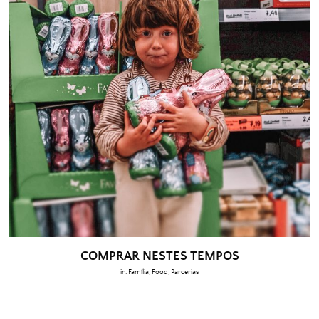
COMPRAR NESTES TEMPOS
in:
Família
,
Food
,
Parcerias