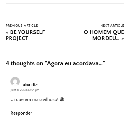
PREVIOUS ARTICLE
NEXT ARTICLE
«
BE YOURSELF
O HOMEM QUE
PROJECT
MORDEU…
»
4 thoughts on “
Agora eu acordava…
”
uba
diz:
Julho 8, 2013 às 2:04 pm
Ui que era maravilhoso! 😀
Responder