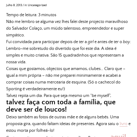
Julho 8, 2013
/
in:
Uncategorized
Tempo de leitura:
3
minutos
Não me lembro se alguma vez lhes falei deste projecto maravilhoso
do Salvador Colaço, um miúdo talentoso, empreendedor e super
simpático.
Fui convidada para participar depois de ter a
girl
e antes de ter o
boy
.
Lembro-me sobretudo do divertido que foi este dia. A ideia é
simples e muito criativa. São 15 quadradinhos que representam a
nossa vida.
Coisas que gostamos, objectos que amamos, clubes… Claro que –
igual a mim própria – não me preparei minimamente e acabei a
comprar coisas numa mercearia de esquina. (Só o cachecol do
Sporting é verdadeiramente eu!)
Talvez repita um dia. Para que seja mesmo um “be myself”,
talvez faça com toda a família, que
deve ser de loucos!
Deixo também as fotos de outras mãe e de alguns bebés. Uma
proposta gira, quando faltam ideias de presentes. Agora saiu o
livro
e
estou morta por folheá-lo!