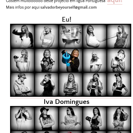
aqui!
Gostem muitoooooo deste projecto em lígua Portuguesa
Mais infos por aqui
salvadorbeyourself@gmail.com
Eu!
Iva Domingues