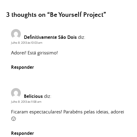
3 thoughts on “
Be Yourself Project
”
Definitivamente São Dois
diz:
Julho 8, 2013 às 10:03 am
Adorei! Está girissimo!
Responder
Belicious
diz:
Julho 8, 2013 às 11:58 am
Ficaram espectaculares! Parabéns pelas ideias, adorei
🙂
Responder