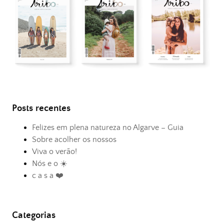
Posts recentes
Felizes em plena natureza no Algarve – Guia
Sobre acolher os nossos
Viva o verão!
Nós e o ☀️
c a s a ❤️
Categorias