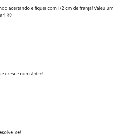
ndo acertando e fiquei com 1/2 cm de franja! Valeu um
ar! 🙂
ue cresce num ápice!
esolve-se!