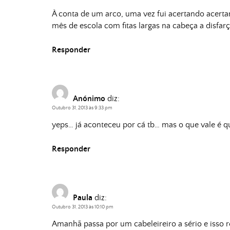
À conta de um arco, uma vez fui acertando acerta
mês de escola com fitas largas na cabeça a disfarç
Responder
Anónimo
diz:
Outubro 31, 2013 às 9:33 pm
yeps… já aconteceu por cá tb… mas o que vale é q
Responder
Paula
diz:
Outubro 31, 2013 às 10:10 pm
Amanhã passa por um cabeleireiro a sério e isso r