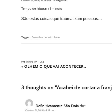
Outubro 31, 2013
/
in:
Família
,
Uncategorized
Tempo de leitura:
< 1
minuto
São estas coisas que traumatizam pessoas…
Tagged:
From home with love
PREVIOUS ARTICLE
«
OLHEM O QUE VAI ACONTECER…
3 thoughts on “
Acabei de cortar a fran
Definitivamente São Dois
diz:
Outubro 31, 2013 às 9:18 pm