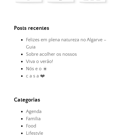
Posts recentes
Felizes em plena natureza no Algarve –
Guia
Sobre acolher os nossos
Viva o verão!
Nós e o ☀️
c a s a ❤️
Categorias
Agenda
Família
Food
Lifestyle