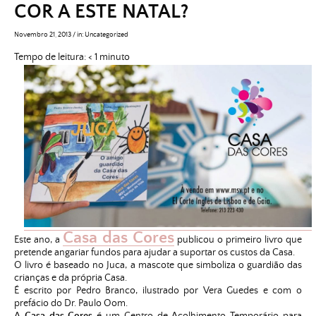
COR A ESTE NATAL?
Novembro 21, 2013
/
in:
Uncategorized
Tempo de leitura:
< 1
minuto
Casa das Cores
Este ano, a
publicou o primeiro livro que
pretende angariar fundos para ajudar a suportar os custos da Casa.
O livro é baseado no Juca, a mascote que simboliza o guardião das
crianças e da própria Casa.
É escrito por Pedro Branco, ilustrado por Vera Guedes e com o
prefácio do Dr. Paulo Oom.
A
Casa das Cores
é um Centro de Acolhimento Temporário para