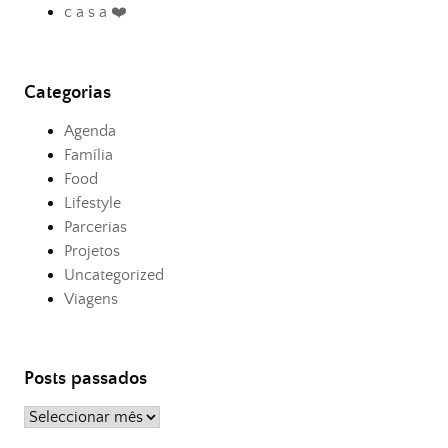
c a s a ❤️
Categorias
Agenda
Família
Food
Lifestyle
Parcerias
Projetos
Uncategorized
Viagens
Posts passados
Posts
passados