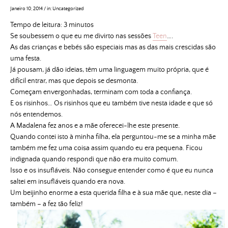
Janeiro 10, 2014
/
in:
Uncategorized
Tempo de leitura:
3
minutos
Se soubessem o que eu me divirto nas sessões
Teen
….
As das crianças e bebés são especiais mas as das mais crescidas são
uma festa.
Já pousam, já dão ideias, têm uma linguagem muito própria, que é
difícil entrar, mas que depois se desmonta.
Começam envergonhadas, terminam com toda a confiança.
E os risinhos… Os risinhos que eu também tive nesta idade e que só
nós entendemos.
A Madalena fez anos e a mãe oferecei-lhe este presente.
Quando contei isto à minha filha, ela perguntou-me se a minha mãe
também me fez uma coisa assim quando eu era pequena. Ficou
indignada quando respondi que não era muito comum.
Isso e os insufláveis. Não consegue entender como é que eu nunca
saltei em insufláveis quando era nova.
Um beijinho enorme a esta querida filha e à sua mãe que, neste dia –
também – a fez tão feliz!