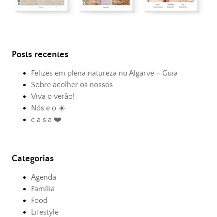
Posts recentes
Felizes em plena natureza no Algarve – Guia
Sobre acolher os nossos
Viva o verão!
Nós e o ☀️
c a s a ❤️
Categorias
Agenda
Família
Food
Lifestyle