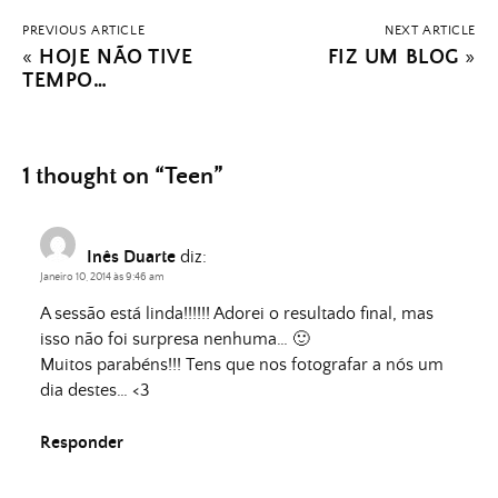
PREVIOUS ARTICLE
NEXT ARTICLE
«
HOJE NÃO TIVE
FIZ UM BLOG
»
TEMPO…
1 thought on “
Teen
”
Inês Duarte
diz:
Janeiro 10, 2014 às 9:46 am
A sessão está linda!!!!!! Adorei o resultado final, mas
isso não foi surpresa nenhuma… 🙂
Muitos parabéns!!! Tens que nos fotografar a nós um
dia destes… <3
Responder