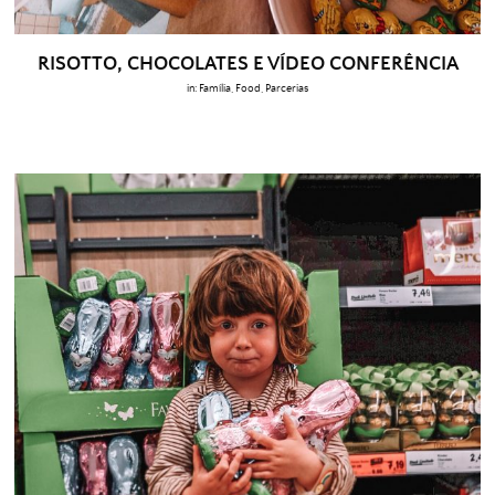
RISOTTO, CHOCOLATES E VÍDEO CONFERÊNCIA
in:
Família
,
Food
,
Parcerias