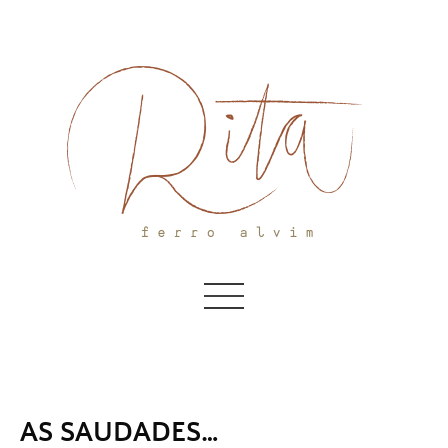
Skip
to
content
AS SAUDADES…