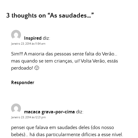
3 thoughts on “
As saudades…
”
Inspired
diz:
Janeiro 23, 2014 às 11:54 am
Sim!!! A maioria das pessoas sente falta do Verão…
mas quando se tem crianças, ui! Volta Verão, estás
perdoado! 🙂
Responder
macaca grava-por-cima
diz:
Janeiro 23, 2014 às 12:21 pm
pensei que falava em saudades deles (dos nosso
bebés)… há dias particularmente difícies a esse nível.