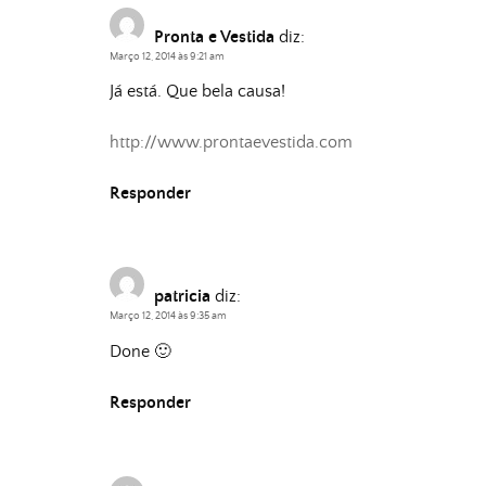
Pronta e Vestida
diz:
Março 12, 2014 às 9:21 am
Já está. Que bela causa!
http://www.prontaevestida.com
Responder
patricia
diz:
Março 12, 2014 às 9:35 am
Done 🙂
Responder