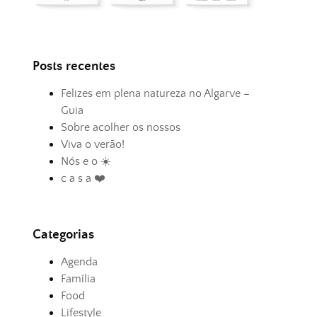
Posts recentes
Felizes em plena natureza no Algarve –
Guia
Sobre acolher os nossos
Viva o verão!
Nós e o ☀️
c a s a ❤️
Categorias
Agenda
Família
Food
Lifestyle