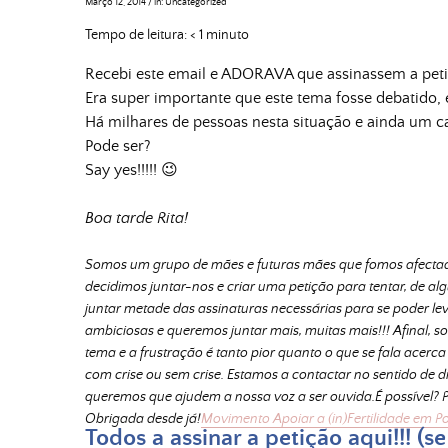
Março 12, 2014
/
in:
Uncategorized
Tempo de leitura:
< 1
minuto
Recebi este email e ADORAVA que assinassem a peti
Era super importante que este tema fosse debatido, 
Há milhares de pessoas nesta situação e ainda um ca
Pode ser?
Say yes!!!!! 😉
Boa tarde Rita!
Somos um grupo de mães e futuras mães que fomos afectadas
decidimos juntar-nos e criar uma petição para tentar, de al
juntar metade das assinaturas necessárias para se poder le
ambiciosas e queremos juntar mais, muitas mais!!! 
Afinal, s
tema e a frustração é tanto pior quanto o que se fala acerc
com crise ou sem crise. 
Estamos a contactar no sentido de d
queremos que ajudem a nossa voz a ser ouvida.
É possível?
Obrigada desde já!
Movimento Apoiar a (in)Fertilidade em P
Todos a assinar a petição aqui!!!
 (s