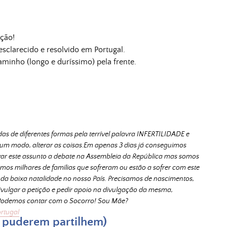
ção!
esclarecido e resolvido em Portugal.
minho (longo e duríssimo) pela frente.
 de diferentes formas pela terrível palavra INFERTILIDADE e 
gum modo, alterar as coisas.
Em apenas 3 dias já conseguimos 
var este assunto a debate na Assembleia da República mas somos 
omos milhares de famílias que sofreram ou estão a sofrer com este 
a da baixa natalidade no nosso País. Precisamos de nascimentos, 
ivulgar a petição e pedir apoio na divulgação da mesma, 
 Podemos contar com o Socorro! Sou Mãe?
ortugal
e puderem partilhem)