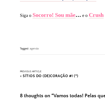
Socorro! Sou mãe
…
Crush
Siga o
e o
Tagged:
agenda
PREVIOUS ARTICLE
«
SÍTIOS DO (DE)CORAÇÃO #1 (*)
8 thoughts on “
Vamos todas! Pelas que