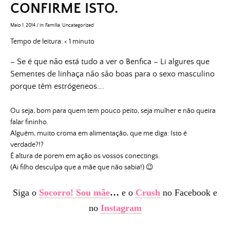
CONFIRME ISTO.
Maio 1, 2014
/
in:
Família
,
Uncategorized
Tempo de leitura:
< 1
minuto
– Se é que não está tudo a ver o Benfica – Li algures que
Sementes de linhaça não são boas para o sexo masculino
porque têm estrógeneos….
Ou seja, bom para quem tem pouco peito, seja mulher e não queira
falar fininho.
Alguém, muito croma em alimentação, que me diga: Isto é
verdade?!?
É altura de porem em ação os vossos conectings.
(Ai filho desculpa que a mãe que não sabia!) 😉
Siga o
Socorro! Sou mãe
…
e o
Crush
no Facebook e
no
Instagram