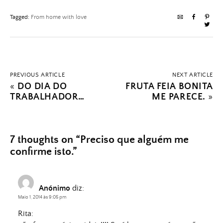
Tagged:
From home with love
PREVIOUS ARTICLE
NEXT ARTICLE
«
DO DIA DO
FRUTA FEIA BONITA
TRABALHADOR…
ME PARECE.
»
7 thoughts on “
Preciso que alguém me
confirme isto.
”
Anónimo
diz:
Maio 1, 2014 às 9:05 pm
Rita: