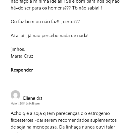
não faço a mínima ideia!!!! Se é bom para nós pq não
há-de ser para os homens??? Tb não sabia!!!
Ou faz bem ou não faz!!!, certo???
Ai ai ai , já não percebo nada de nada!
'jinhos,
Marta Cruz
Responder
Eliana
diz:
Maio 1, 2014 às 9:58 pm
Acho q é a soja q tem parecenças c o estrogenio –
fitoesterois -dai serem recomendados suplementos
de soja na menopausa. Da linhaça nunca ouvi falar