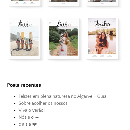
Posts recentes
Felizes em plena natureza no Algarve – Guia
Sobre acolher os nossos
Viva o verão!
Nós e o ☀️
c a s a ❤️