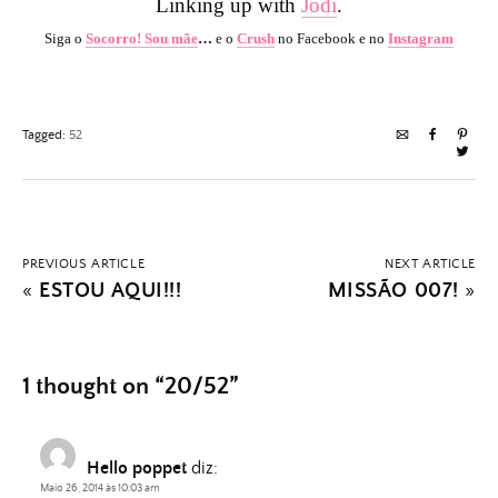
Linking up with
Jodi
.
Siga o
Socorro! Sou mãe
…
e o
Crush
no Facebook e no
Instagram
Tagged:
52
PREVIOUS ARTICLE
NEXT ARTICLE
«
ESTOU AQUI!!!
MISSÃO 007!
»
1 thought on “
20/52
”
Hello poppet
diz:
Maio 26, 2014 às 10:03 am