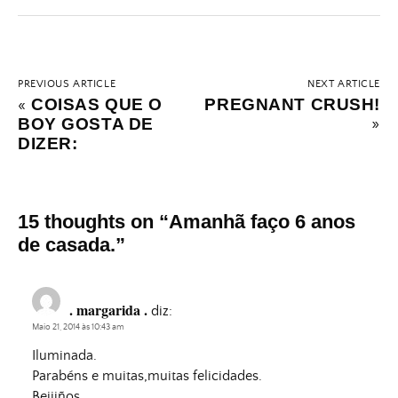
PREVIOUS ARTICLE
NEXT ARTICLE
COISAS QUE O
PREGNANT CRUSH!
«
BOY GOSTA DE
»
DIZER:
15 thoughts on “
Amanhã faço 6 anos
de casada.
”
. margarida .
diz:
Maio 21, 2014 às 10:43 am
Iluminada.
Parabéns e muitas,muitas felicidades.
Beijiños