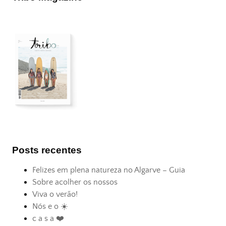
Posts recentes
Felizes em plena natureza no Algarve – Guia
Sobre acolher os nossos
Viva o verão!
Nós e o ☀️
c a s a ❤️