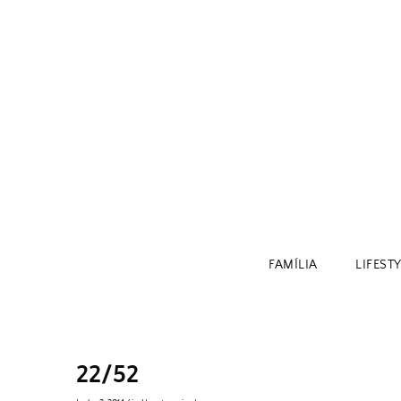
Skip
to
content
FAMÍLIA
LIFEST
22/52