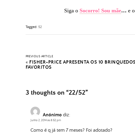
Siga o
Socorro! Sou mãe
…
e 
Tagged:
52
PREVIOUS ARTICLE
«
FISHER-PRICE APRESENTA OS 10 BRINQUEDO
FAVORITOS
3 thoughts on “
22/52
”
Anónimo
diz:
Junho 2, 2014 às 8:52 pm
Como é q já tem 7 meses? Foi adotado?