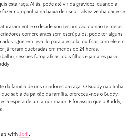
is esta raça. Aliás, pode até vir da gravidez, quando a
 fazer companhia na baixa de risco. Talvez venha daí esse
e aturaram entre o decide vou ter um cão ou não te metas
m
criadores
comerciantes sem escrúpulos, pode ter alguns
cados. Querem levá-lo para a escola, ou ficar com ele em
er já foram quebradas em menos de 24 horas.
lho, sessões fotográficas, dois filhos e jantares para
uddy!
rte da família de uns criadores da raça. O Buddy não tinha
 que sabia da paixão da família, ofereceu-nos o Buddy,
es à espera de um amor maior. E foi assim que o Buddy,
a.
 up with
Jodi
.