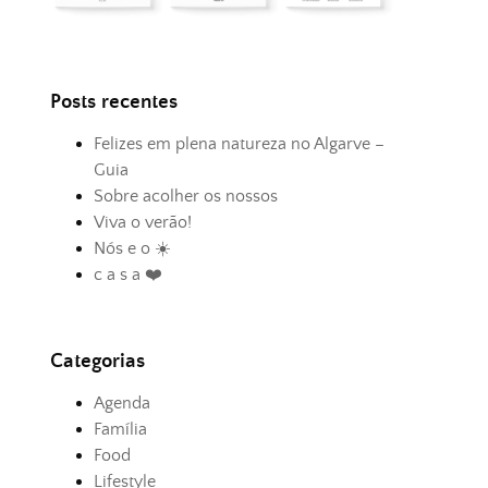
Posts recentes
Felizes em plena natureza no Algarve –
Guia
Sobre acolher os nossos
Viva o verão!
Nós e o ☀️
c a s a ❤️
Categorias
Agenda
Família
Food
Lifestyle