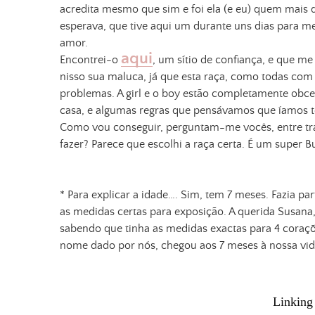
acredita mesmo que sim e foi ela (e eu) quem mais qu
esperava, que tive aqui um durante uns dias para me
amor.
aqui
Encontrei-o
, um sítio de confiança, e que m
nisso sua maluca, já que esta raça, como todas co
problemas. A girl e o boy estão completamente obce
casa, e algumas regras que pensávamos que íamos t
Como vou conseguir, perguntam-me vocês, entre traba
fazer? Parece que escolhi a raça certa. É um super B
* Para explicar a idade…. Sim, tem 7 meses. Fazia pa
as medidas certas para exposição. A querida Susana,
sabendo que tinha as medidas exactas para 4 coraçõ
nome dado por nós, chegou aos 7 meses à nossa vid
Linking