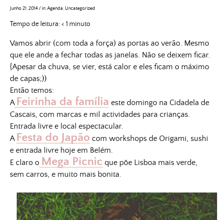
Junho 21, 2014
/
in:
Agenda
,
Uncategorized
Tempo de leitura:
< 1
minuto
Vamos abrir (com toda a força) as portas ao verão. Mesmo
que ele ande a fechar todas as janelas. Não se deixem ficar.
{Apesar da chuva, se vier, está calor e eles ficam o máximo
de capas;))
Então temos:
Feirinha da família
A
este domingo na Cidadela de
Cascais, com marcas e mil actividades para crianças.
Entrada livre e local espectacular.
Festa do Japão
A
com workshops de Origami, sushi
e entrada livre hoje em Belém.
Mega Picnic
E claro o
que põe Lisboa mais verde,
sem carros, e muito mais bonita.