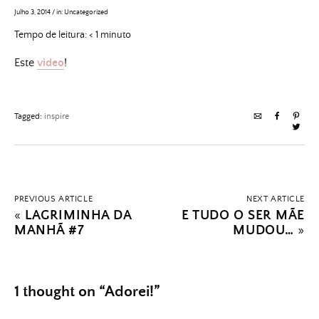
Julho 3, 2014
/
in:
Uncategorized
Tempo de leitura:
< 1
minuto
Este
video
!
Tagged:
inspire
PREVIOUS ARTICLE
NEXT ARTICLE
«
LAGRIMINHA DA
E TUDO O SER MÃE
MANHÃ #7
MUDOU…
»
1 thought on “
Adorei!
”