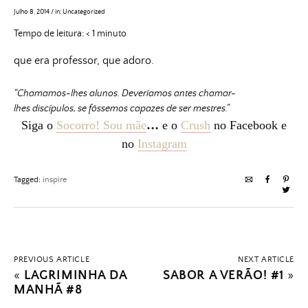
Julho 8, 2014
/
in:
Uncategorized
Tempo de leitura:
< 1
minuto
que era professor, que adoro.
“Chamamos-lhes
alunos
. Deveríamos antes chamar-
lhes
discípulos
, se fôssemos capazes de ser mestres.”
Siga o
Socorro! Sou mãe
…
e o
Crush
no Facebook e
no
Instagram
Tagged:
inspire
PREVIOUS ARTICLE
NEXT ARTICLE
«
LAGRIMINHA DA
SABOR A VERÃO! #1
»
MANHÃ #8