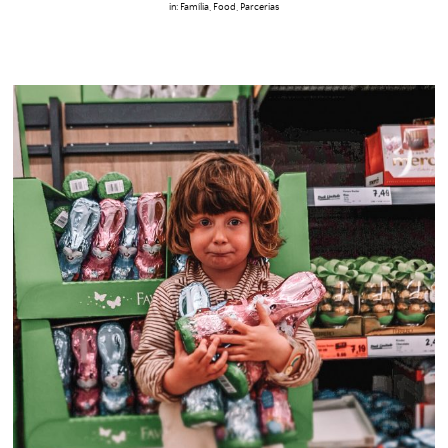
in:
Família
,
Food
,
Parcerias