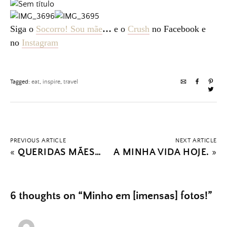
Siga o
Socorro! Sou mãe
…
e o
Crush
no Facebook e
no
Instagram
Tagged:
eat
,
inspire
,
travel
PREVIOUS ARTICLE
NEXT ARTICLE
«
QUERIDAS MÃES…
A MINHA VIDA HOJE.
»
6 thoughts on “
Minho em [imensas] fotos!
”