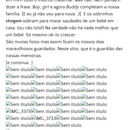
em mim todo o instinto maternal. Mas não! Nem pensem
dizer a frase.
Boy
,
girl
e agora
Buddy
completam a nossa
família. [E eu já não vou para nova. ;)] E os sobrinhos
chegam
sobram para matar saudades de um bebé em
casa. (ou não lolol) Na verdade não há nada melhor que
um bebé. Só mesmo vê-lo crescer.
São muitas fotos mas assim ficam os nossos dias
maravilhosos guardados. Neste sítio, que é o guardião das
nossas memórias.
[e continua…]