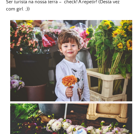
Ser turista na nossa terra – check! A repetir! (Desta vez
com girl. ;))