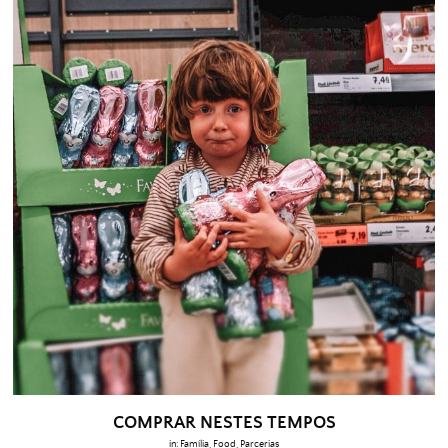
COMPRAR NESTES TEMPOS
in:
Família
,
Food
,
Parcerias