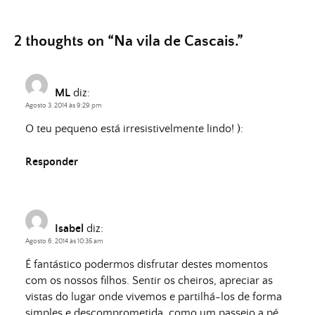
2 thoughts on “
Na vila de Cascais.
”
ML
diz:
Agosto 3, 2014 às 9:29 pm
O teu pequeno está irresistivelmente lindo! ):
Responder
Isabel
diz:
Agosto 6, 2014 às 10:35 am
É fantástico podermos disfrutar destes momentos
com os nossos filhos. Sentir os cheiros, apreciar as
vistas do lugar onde vivemos e partilhá-los de forma
simples e descomprometida, como um passeio a pé