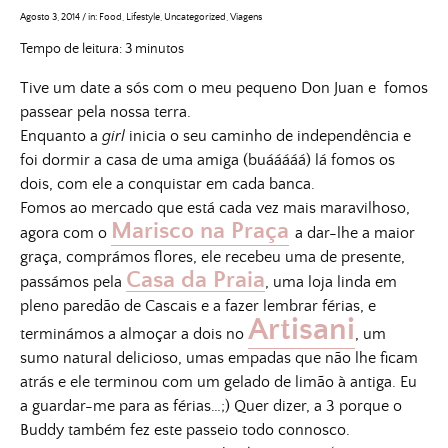
Agosto 3, 2014
/
in:
Food
,
Lifestyle
,
Uncategorized
,
Viagens
Tempo de leitura:
3
minutos
Tive um date a sós com o meu pequeno Don Juan e fomos
passear pela nossa terra.
Enquanto a
girl
inicia o seu caminho de independência e
foi dormir a casa de uma amiga (buááááá) lá fomos os
dois, com ele a conquistar em cada banca.
Fomos ao mercado que está cada vez mais maravilhoso,
Marisco na Praça
agora com o
a dar-lhe a maior
graça, comprámos flores, ele recebeu uma de presente,
Casa da Praia
passámos pela
, uma loja linda em
pleno paredão de Cascais e a fazer lembrar férias, e
Artisani
terminámos a almoçar a dois no
, um
sumo natural delicioso, umas empadas que não lhe ficam
atrás e ele terminou com um gelado de limão à antiga. Eu
a guardar-me para as férias…;) Quer dizer, a 3 porque o
Buddy também fez este passeio todo connosco.