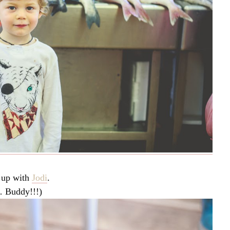
 up with
Jodi
.
 Buddy!!!)