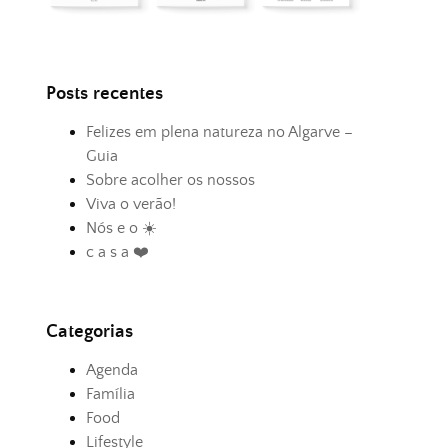
Posts recentes
Felizes em plena natureza no Algarve –
Guia
Sobre acolher os nossos
Viva o verão!
Nós e o ☀️
c a s a ❤️
Categorias
Agenda
Família
Food
Lifestyle