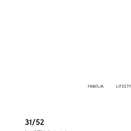
Skip
to
content
FAMÍLIA
LIFEST
31/52