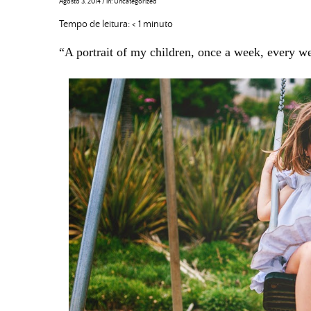
Agosto 3, 2014
/
in:
Uncategorized
Tempo de leitura:
< 1
minuto
“A portrait of my children, once a week, every w