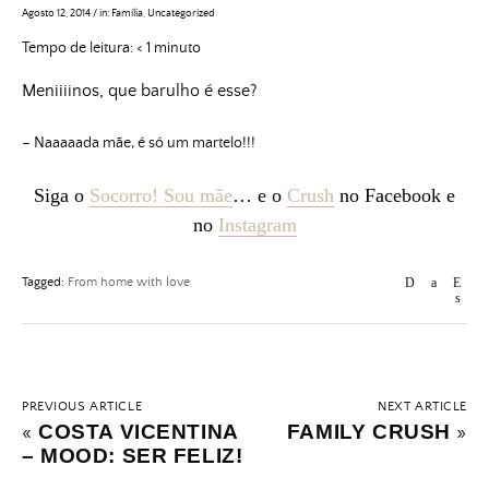
Agosto 12, 2014
/
in:
Família
,
Uncategorized
Tempo de leitura:
< 1
minuto
Meniiiinos, que barulho é esse?
– Naaaaada mãe, é só um martelo!!!
Siga o
Socorro! Sou mãe
…
e o
Crush
no Facebook e
no
Instagram
Tagged:
From home with love
PREVIOUS ARTICLE
NEXT ARTICLE
COSTA VICENTINA
FAMILY CRUSH
«
»
– MOOD: SER FELIZ!