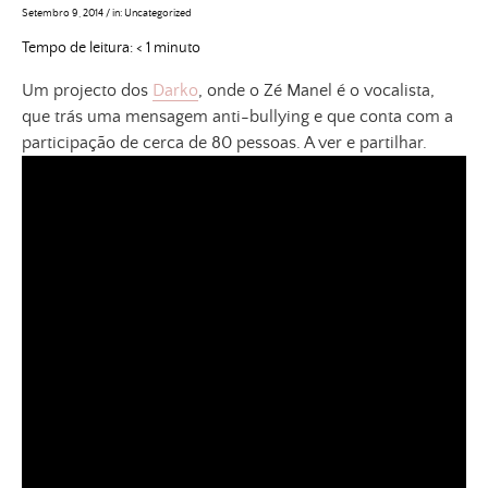
Setembro 9, 2014
/
in:
Uncategorized
Tempo de leitura:
< 1
minuto
Um projecto dos
Darko
, onde o Zé Manel é o vocalista,
que trás uma mensagem anti-bullying e que conta com a
participação de cerca de 80 pessoas. A ver e partilhar.