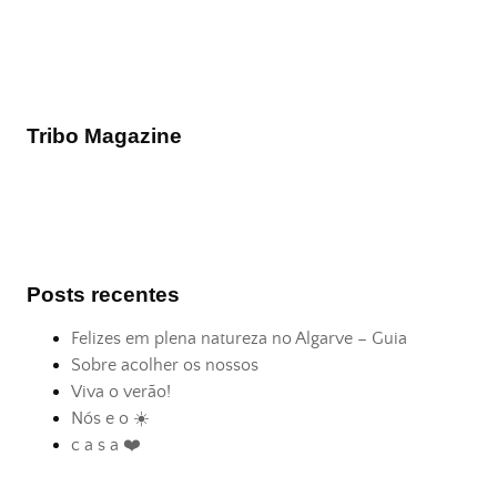
Tribo Magazine
Posts recentes
Felizes em plena natureza no Algarve – Guia
Sobre acolher os nossos
Viva o verão!
Nós e o ☀️
c a s a ❤️