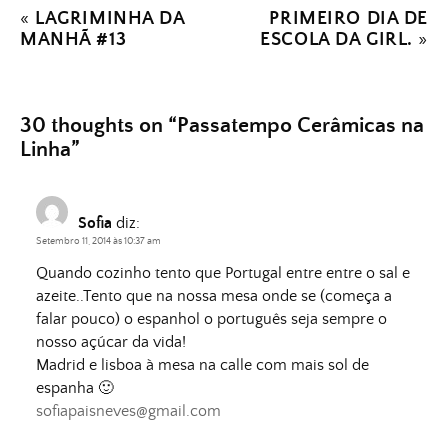
«
LAGRIMINHA DA
PRIMEIRO DIA DE
MANHÃ #13
ESCOLA DA GIRL.
»
30 thoughts on “
Passatempo Cerâmicas na
Linha
”
Sofia
diz:
Setembro 11, 2014 às 10:37 am
Quando cozinho tento que Portugal entre entre o sal e
azeite..Tento que na nossa mesa onde se (começa a
falar pouco) o espanhol o português seja sempre o
nosso açúcar da vida!
Madrid e lisboa à mesa na calle com mais sol de
espanha 🙂
sofiapaisneves@gmail.com