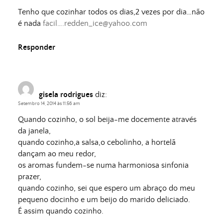
Tenho que cozinhar todos os dias,2 vezes por dia…não
é nada
facil…
.redden_ice@yahoo.com
Responder
gisela rodrigues
diz:
Setembro 14, 2014 às 11:56 am
Quando cozinho, o sol beija-me docemente através
da janela,
quando cozinho,a salsa,o cebolinho, a hortelã
dançam ao meu redor,
os aromas fundem-se numa harmoniosa sinfonia
prazer,
quando cozinho, sei que espero um abraço do meu
pequeno docinho e um beijo do marido deliciado.
É assim quando cozinho.