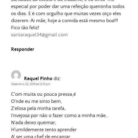
especial por poder dar uma refeição quentinha todos
os dias. E é com orgulho que muitas vezes oiço eles
dizerem: Ai mãe, hoje a comida está mesmo boa!!!
Fico tão feliz!
saritaraquel34@gmail.com
Responder
Raquel Pinho
diz:
Setembro 22, 2014 às 12:10 pm
C'om muita ou pouca pressa,é
O'nde eu me sinto bem,
Z'elosa pela minha tarefa,
I'nvejosa por não o fazer como a minha mãe…
N'ada deixo queimar,
H'umildemente tento aprender
A' ser uma chef de encantar