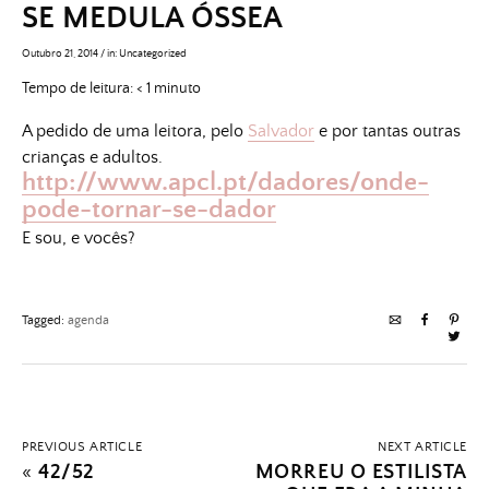
SE MEDULA ÓSSEA
Outubro 21, 2014
/
in:
Uncategorized
Tempo de leitura:
< 1
minuto
A pedido de uma leitora, pelo
Salvador
e por tantas outras
crianças e adultos.
http://www.apcl.pt/dadores/onde-
pode-tornar-se-dador
E sou, e vocês?
Tagged:
agenda
PREVIOUS ARTICLE
NEXT ARTICLE
«
42/52
MORREU O ESTILISTA