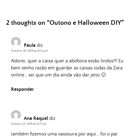
2 thoughts on “
Outono e Halloween DIY
”
Paula
diz:
Outubro 30, 2014 às 12:21 pm
Adorei, quer a caixa quer a abóbora estão lindos!!! Eu
bem tenho razão em guardar as caixas todas da Zara
online… sei que um dia ainda vão dar jeito 🙂
Responder
Ana Raquel
diz:
Outubro 31, 2014 às 12:17 am
também fizemos uma vassoura por aqui… foi o pai