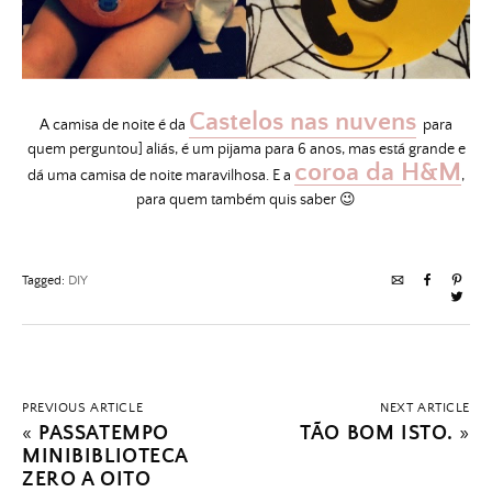
Castelos nas nuvens
A camisa de noite é da
para
quem perguntou] aliás, é um pijama para 6 anos, mas está grande e
coroa da H&M
dá uma camisa de noite maravilhosa. E a
,
para quem também quis saber 😉
Tagged:
DIY
PREVIOUS ARTICLE
NEXT ARTICLE
«
PASSATEMPO
TÃO BOM ISTO.
»
MINIBIBLIOTECA
ZERO A OITO