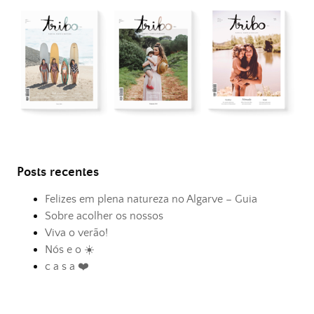
Posts recentes
Felizes em plena natureza no Algarve – Guia
Sobre acolher os nossos
Viva o verão!
Nós e o ☀️
c a s a ❤️