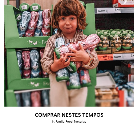
COMPRAR NESTES TEMPOS
in:
Família
,
Food
,
Parcerias