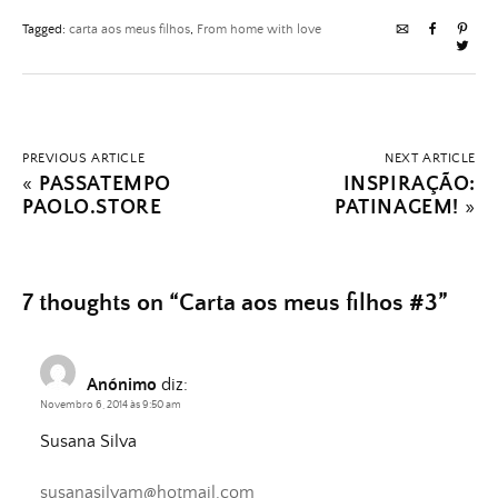
Tagged:
carta aos meus filhos
,
From home with love
PREVIOUS ARTICLE
NEXT ARTICLE
«
PASSATEMPO
INSPIRAÇÃO:
PAOLO.STORE
PATINAGEM!
»
7 thoughts on “
Carta aos meus filhos #3
”
Anónimo
diz:
Novembro 6, 2014 às 9:50 am
Susana Silva
susanasilvam@hotmail.com