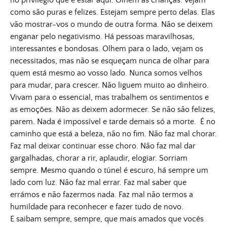
no privilégio que é estar aqui. Olhem as crianças. Vejam
como são puras e felizes. Estejam sempre perto delas. Elas
vão mostrar-vos o mundo de outra forma. Não se deixem
enganar pelo negativismo. Há pessoas maravilhosas,
interessantes e bondosas. Olhem para o lado, vejam os
necessitados, mas não se esqueçam nunca de olhar para
quem está mesmo ao vosso lado. Nunca somos velhos
para mudar, para crescer. Não liguem muito ao dinheiro.
Vivam para o essencial, mas trabalhem os sentimentos e
as emoções. Não as deixem adormecer. Se não são felizes,
parem. Nada é impossível e tarde demais só a morte. É no
caminho que está a beleza, não no fim. Não faz mal chorar.
Faz mal deixar continuar esse choro. Não faz mal dar
gargalhadas, chorar a rir, aplaudir, elogiar. Sorriam
sempre. Mesmo quando o túnel é escuro, há sempre um
lado com luz. Não faz mal errar. Faz mal saber que
errámos e não fazermos nada. Faz mal não termos a
humildade para reconhecer e fazer tudo de novo.
E saibam sempre, sempre, que mais amados que vocês