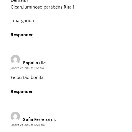
Demais !
Clean,luminoso,parabéns Rita !
. margarida .
Responder
Papoila
diz:
Janeiro 26, 2015 às 9:54 am
Ficou tão bonita
Responder
Sofia Ferreira
diz:
Janeiro 26, 2015 às 10:22 am