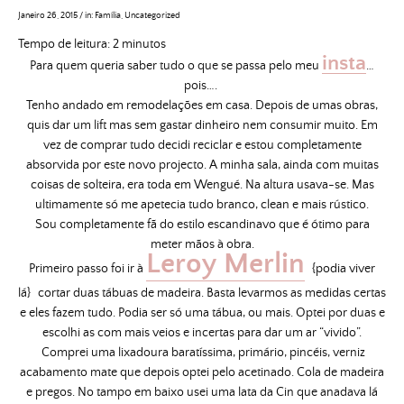
Janeiro 26, 2015
/
in:
Família
,
Uncategorized
Tempo de leitura:
2
minutos
insta
Para quem queria saber tudo o que se passa pelo meu
…
pois….
Tenho andado em remodelações em casa. Depois de umas obras,
quis dar um lift mas sem gastar dinheiro nem consumir muito. Em
vez de comprar tudo decidi reciclar e estou completamente
absorvida por este novo projecto. A minha sala, ainda com muitas
coisas de solteira, era toda em Wengué. Na altura usava-se. Mas
ultimamente só me apetecia tudo branco, clean e mais rústico.
Sou completamente fã do estilo escandinavo que é ótimo para
meter mãos à obra.
Leroy Merlin
Primeiro passo foi ir à
{podia viver
lá}
cortar duas tábuas de madeira. Basta levarmos as medidas certas
e eles fazem tudo. Podia ser só uma tábua, ou mais. Optei por duas e
escolhi as com mais veios e incertas para dar um ar “vivido”.
Comprei uma lixadoura baratíssima, primário, pincéis, verniz
acabamento mate que depois optei pelo acetinado. Cola de madeira
e pregos. No tampo em baixo usei uma lata da Cin que anadava lá