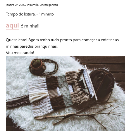
Janeiro 27, 2015
/
in:
Família
,
Uncategorized
Tempo de leitura:
< 1
minuto
aqui
é minha!!!
Que talento! Agora tenho tudo pronto para começar a enfeitar as
minhas paredes branquinhas.
Vou mostrando!