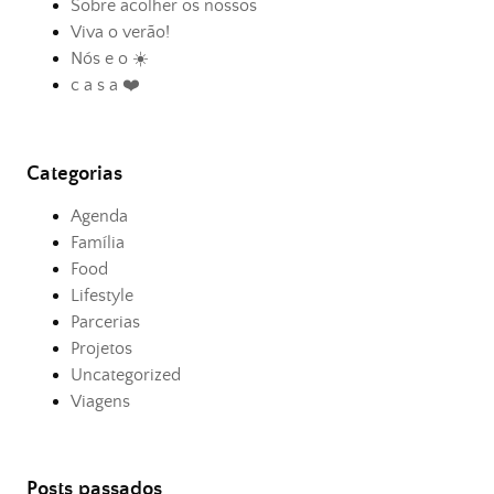
Sobre acolher os nossos
Viva o verão!
Nós e o ☀️
c a s a ❤️
Categorias
Agenda
Família
Food
Lifestyle
Parcerias
Projetos
Uncategorized
Viagens
Posts passados