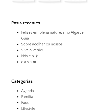
Posts recentes
Felizes em plena natureza no Algarve –
Guia
Sobre acolher os nossos
Viva o verão!
Nós e o ☀️
c a s a ❤️
Categorias
Agenda
Família
Food
Lifestyle