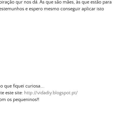
piração qur nos dá. Às que são mães, às que estão para
s testemunhos e espero mesmo conseguir aplicar isto
so que fiquei curiosa….
e este site:
http://vidadiy.blogspot.pt/
 com os pequeninos!!