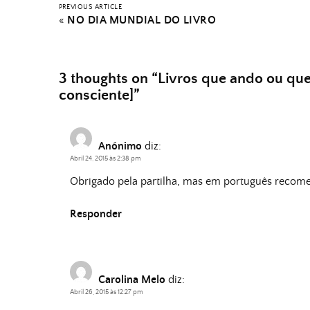
PREVIOUS ARTICLE
«
NO DIA MUNDIAL DO LIVRO
3 thoughts on “
Livros que ando ou que
consciente]
”
Anónimo
diz:
Abril 24, 2015 às 2:38 pm
Obrigado pela partilha, mas em português recome
Responder
Carolina Melo
diz:
Abril 26, 2015 às 12:27 pm