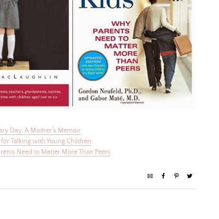
nary Day: A Mother’s Memoir
 for Talking with Young Children
rents Need to Matter More Than Peers