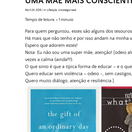
UMA MÃE MAIS CONSCIENT
Abril 24, 2015
/
in:
Lifestyle
,
Uncategorized
Tempo de leitura:
< 1
minuto
Para quem perguntou, estes são alguns dos tesouros
Há mais que não tenho e por isso andam na minha wi
Espero que adorem estes!
Nota: Eu não sou uma super mãe, atenção! [odeio al
vezes a calma (ainda!!!).
O que sinto é que a típica forma de educar – e o qu
Quero educar sem violência – odeio -, sem castigos,
Quero muito diálogo, atenção e resiliência.]