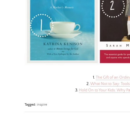
1.
The Gift of an Ordi
2.
What Not to Say: Tools
3.
Hold On to Your Kids: Why Pa
Tagged:
inspire