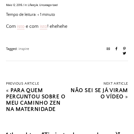
Maio 12, 2015
/
in:
Lifestyle
,
Uncategorized
Tempo de leitura:
< 1
minuto
Com
isto
e com
isto
! ehehehe
Tagged:
inspire
PREVIOUS ARTICLE
NEXT ARTICLE
«
PARA QUEM
NÃO SEI SE JÁ VIRAM
PERGUNTOU SOBRE O
O VÍDEO
»
MEU CAMINHO ZEN
NA MATERNIDADE