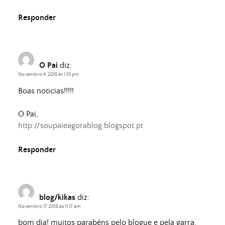
Responder
O Pai
diz:
Novembro 4, 2015 às 1:01 pm
Boas noticias!!!!!
O Pai,
http://soupaieagorablog.blogspot.pt
Responder
blog/kikas
diz:
Novembro 17, 2015 às 11:17 am
bom dia! muitos parabéns pelo blogue e pela garra.