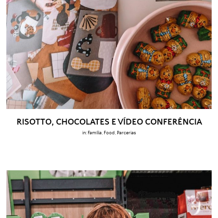
RISOTTO, CHOCOLATES E VÍDEO CONFERÊNCIA
in:
Família
,
Food
,
Parcerias