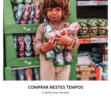
COMPRAR NESTES TEMPOS
in:
Família
,
Food
,
Parcerias