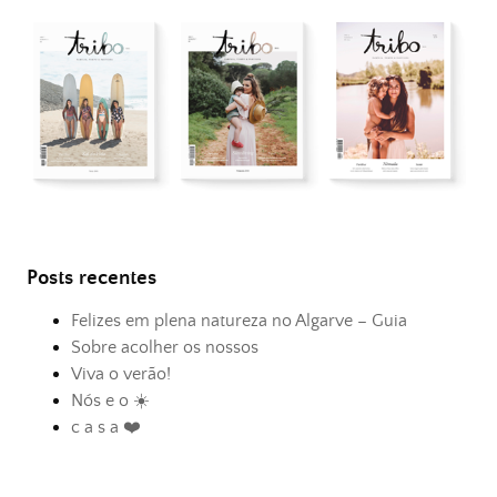
Posts recentes
Felizes em plena natureza no Algarve – Guia
Sobre acolher os nossos
Viva o verão!
Nós e o ☀️
c a s a ❤️