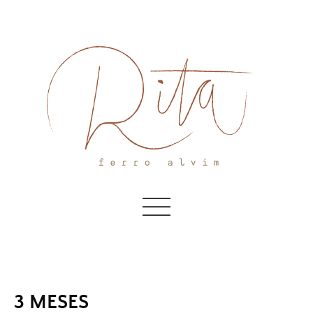
Skip
to
content
3 MESES