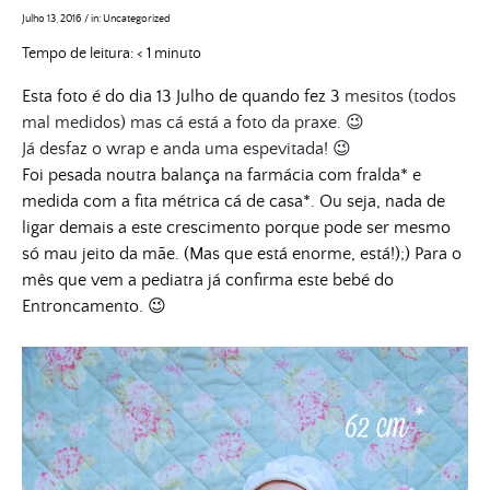
Julho 13, 2016
/
in:
Uncategorized
Tempo de leitura:
< 1
minuto
Esta foto é do dia 13 Julho de quando f
ez 3
mesitos (todos 
mal medidos) mas cá está a foto da praxe. 
😉
Já desfaz o wrap e anda uma espevitada! 😉
Foi pesada noutra balança na farmácia com fralda* e
medida com a fita métrica cá de casa*. Ou seja, nada de
ligar demais a este crescimento porque pode ser mesmo
só mau jeito da mãe. (Mas que está enorme, está!);) Para o
mês que vem a pediatra já confirma este bebé do
Entroncamento. 😉