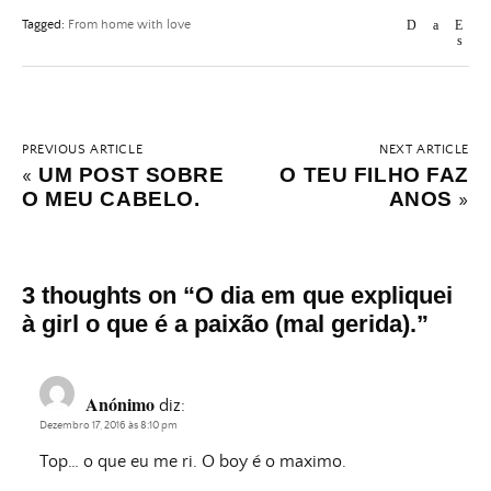
Tagged:
From home with love
PREVIOUS ARTICLE
NEXT ARTICLE
UM POST SOBRE
O TEU FILHO FAZ
«
O MEU CABELO.
ANOS
»
3 thoughts on “
O dia em que expliquei
à girl o que é a paixão (mal gerida).
”
Anónimo
diz:
Dezembro 17, 2016 às 8:10 pm
Top… o que eu me ri. O boy é o maximo.