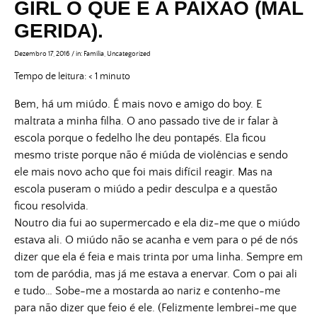
GIRL O QUE É A PAIXÃO (MAL
GERIDA).
Dezembro 17, 2016
/
in:
Família
,
Uncategorized
Tempo de leitura:
< 1
minuto
Bem, há um miúdo. É mais novo e amigo do boy. E
maltrata a minha filha. O ano passado tive de ir falar à
escola porque o fedelho lhe deu pontapés. Ela ficou
mesmo triste porque não é miúda de violências e sendo
ele mais novo acho que foi mais difícil reagir. Mas na
escola puseram o miúdo a pedir desculpa e a questão
ficou resolvida.
Noutro dia fui ao supermercado e ela diz-me que o miúdo
estava ali. O miúdo não se acanha e vem para o pé de nós
dizer que ela é feia e mais trinta por uma linha. Sempre em
tom de paródia, mas já me estava a enervar. Com o pai ali
e tudo… Sobe-me a mostarda ao nariz e contenho-me
para não dizer que feio é ele. (Felizmente lembrei-me que