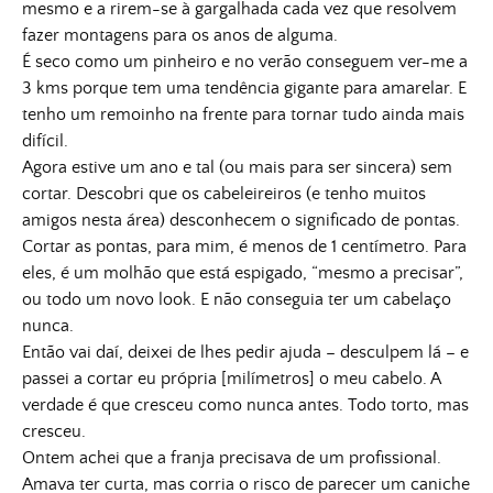
mesmo e a rirem-se à gargalhada cada vez que resolvem
fazer montagens para os anos de alguma.
É seco como um pinheiro e no verão conseguem ver-me a
3 kms porque tem uma tendência gigante para amarelar. E
tenho um remoinho na frente para tornar tudo ainda mais
difícil.
Agora estive um ano e tal (ou mais para ser sincera) sem
cortar. Descobri que os cabeleireiros (e tenho muitos
amigos nesta área) desconhecem o significado de pontas.
Cortar as pontas, para mim, é menos de 1 centímetro. Para
eles, é um molhão que está espigado, “mesmo a precisar”,
ou todo um novo look. E não conseguia ter um cabelaço
nunca.
Então vai daí, deixei de lhes pedir ajuda – desculpem lá – e
passei a cortar eu própria [milímetros] o meu cabelo. A
verdade é que cresceu como nunca antes. Todo torto, mas
cresceu.
Ontem achei que a franja precisava de um profissional.
Amava ter curta, mas corria o risco de parecer um caniche