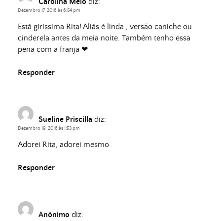
Carolina Melo
diz:
Dezembro 17, 2016 às 6:54 pm
Está girissima Rita! Aliás é linda , versão caniche ou
cinderela antes da meia noite. Também tenho essa
pena com a franja ❤
Responder
Sueline Priscilla
diz:
Dezembro 19, 2016 às 1:53 pm
Adorei Rita, adorei mesmo
Responder
Anónimo
diz: