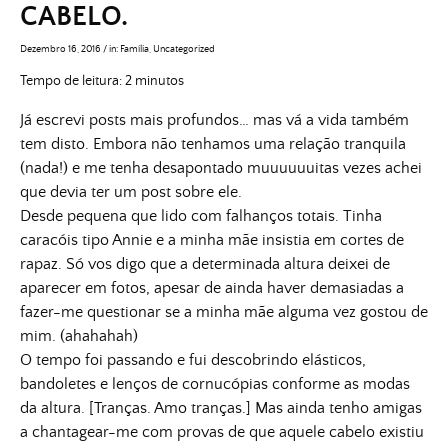
CABELO.
Dezembro 16, 2016
/
in:
Família
,
Uncategorized
Tempo de leitura:
2
minutos
Já escrevi posts mais profundos… mas vá a vida também
tem disto. Embora não tenhamos uma relação tranquila
(nada!) e me tenha desapontado muuuuuuitas vezes achei
que devia ter um post sobre ele.
Desde pequena que lido com falhanços totais. Tinha
caracóis tipo Annie e a minha mãe insistia em cortes de
rapaz. Só vos digo que a determinada altura deixei de
aparecer em fotos, apesar de ainda haver demasiadas a
fazer-me questionar se a minha mãe alguma vez gostou de
mim. (ahahahah)
O tempo foi passando e fui descobrindo elásticos,
bandoletes e lenços de cornucópias conforme as modas
da altura. [Tranças. Amo tranças.] Mas ainda tenho amigas
a chantagear-me com provas de que aquele cabelo existiu