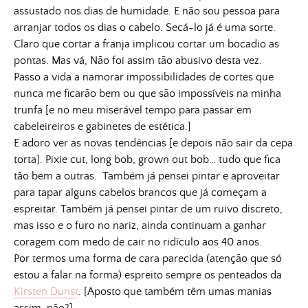
assustado nos dias de humidade. E não sou pessoa para
arranjar todos os dias o cabelo. Secá-lo já é uma sorte.
Claro que cortar a franja implicou cortar um bocadio as
pontas. Mas vá, Não foi assim tão abusivo desta vez.
Passo a vida a namorar impossibilidades de cortes que
nunca me ficarão bem ou que são impossíveis na minha
trunfa [e no meu miserável tempo para passar em
cabeleireiros e gabinetes de estética.]
E adoro ver as novas tendências [e depois não sair da cepa
torta]. Pixie cut, long bob, grown out bob… tudo que fica
tão bem a outras. Também já pensei pintar e aproveitar
para tapar alguns cabelos brancos que já começam a
espreitar. Também já pensei pintar de um ruivo discreto,
mas isso e o furo no nariz, ainda continuam a ganhar
coragem com medo de cair no ridículo aos 40 anos.
Por termos uma forma de cara parecida (atenção que só
estou a falar na forma) espreito sempre os penteados da
Kirsten Dunst
. [Aposto que também têm umas manias