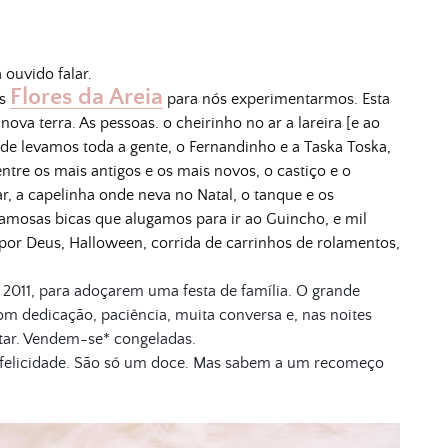
ouvido falar.
Flores da Areia
as
para nós experimentarmos. Esta
va terra. As pessoas. o cheirinho no ar a lareira [e ao
nde levamos toda a gente, o Fernandinho e a Taska Toska,
 entre os mais antigos e os mais novos, o castiço e o
ar, a capelinha onde neva no Natal, o tanque e os
 famosas bicas que alugamos para ir ao Guincho, e mil
or Deus, Halloween, corrida de carrinhos de rolamentos,
m 2011, para adoçarem
uma festa de família. O g
rande
 com dedicação, paciência, muita conversa e, nas noites
rtar. Vendem-se* congeladas.
 felicidade. São só um doce. Mas sabem a um recomeço