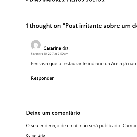
«
DIAS MAIORES, FILHOS SOLTOS.
1 thought on “
Post irritante sobre um 
Catarina
diz:
Fevereiro 10, 2017 às 9:50 am
Pensava que o restaurante indiano da Areia já não 
Responder
Deixe um comentário
O seu endereço de email não será publicado.
Campos
Comentário