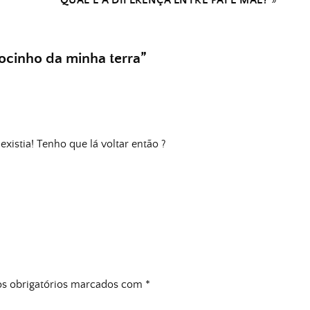
QUAL É A DIFERENÇA ENTRE PAI E MÃE?
»
docinho da minha terra
”
existia! Tenho que lá voltar então ?
 obrigatórios marcados com
*