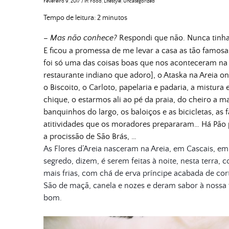
Fevereiro 9, 2017
/
in:
Food
,
Lifestyle
,
Uncategorized
Tempo de leitura:
2
minutos
– Mas não conhece?
Respondi que não. Nunca tinha 
E ficou a promessa de me levar a casa as tão famos
foi só uma das coisas boas que nos aconteceram na no
restaurante indiano que adoro], o Ataska na Areia o
o Biscoito, o Carloto, papelaria e padaria, a mistura
chique, o estarmos ali ao pé da praia, do cheiro a m
banquinhos do largo, os baloiços e as bicicletas, as
atitividades que os moradores prepararam… Há Pão p
a procissão de São Brás, …
As Flores d’Areia nasceram na Areia, em Cascais, e
segredo, dizem, é serem feitas à noite, nesta terra,
mais frias, com chá de erva príncipe acabada de co
São de maçã, canela e nozes e deram sabor à nossa
bom.