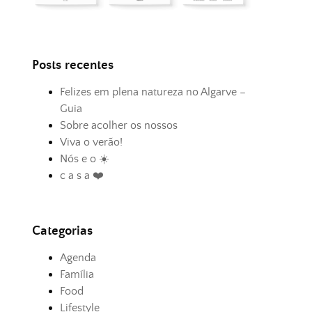
Posts recentes
Felizes em plena natureza no Algarve –
Guia
Sobre acolher os nossos
Viva o verão!
Nós e o ☀️
c a s a ❤️
Categorias
Agenda
Família
Food
Lifestyle