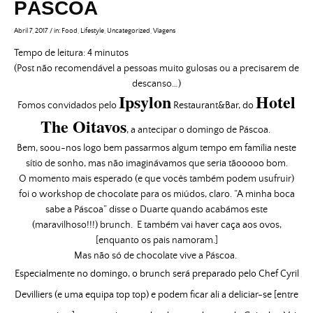
PÁSCOA
Abril 7, 2017
/
in:
Food
,
Lifestyle
,
Uncategorized
,
Viagens
Tempo de leitura:
4
minutos
(Post não recomendável a pessoas muito gulosas ou a precisarem de
descanso…)
Ipsylon
Hotel
Fomos convidados pelo
Restaurant&Bar, do
The Oitavos
,
a antecipar o domingo de Páscoa.
Bem, soou-nos logo bem passarmos algum tempo em família neste
sítio de sonho, mas não imaginávamos que seria tãooooo bom.
O momento mais esperado (e que vocês também podem usufruir)
foi o workshop de chocolate para os miúdos, claro. “A minha boca
sabe a Páscoa” disse o Duarte quando acabámos este
(maravilhoso!!!) brunch. E também vai haver caça aos ovos,
[enquanto os pais namoram.]
Mas não só de chocolate vive a Páscoa.
Especialmente no domingo, o brunch será preparado pelo Chef Cyril
Devilliers (e uma equipa top top) e podem ficar ali a deliciar-se [entre