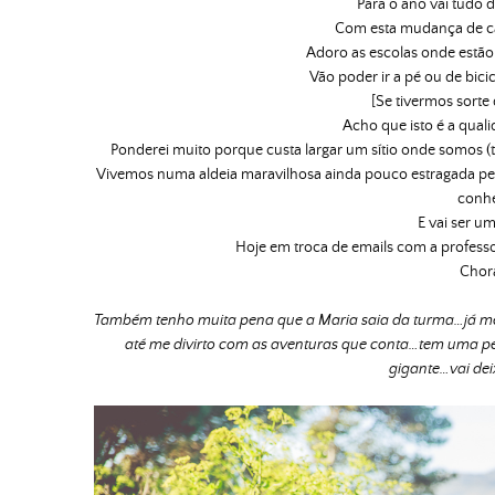
Para o ano vai tudo 
Com esta mudança de ca
Adoro as escolas onde estão
Vão poder ir a pé ou de bicic
[Se tivermos sorte 
Acho que isto é a qual
Ponderei muito porque custa largar um sítio onde somos (t
Vivemos numa aldeia maravilhosa ainda pouco estragada pela
conhe
E vai ser u
Hoje em troca de emails com a professora
Chora
Também tenho muita pena que a Maria saia da turma…já me 
até me divirto com as aventuras que conta…tem uma 
gigante…vai de