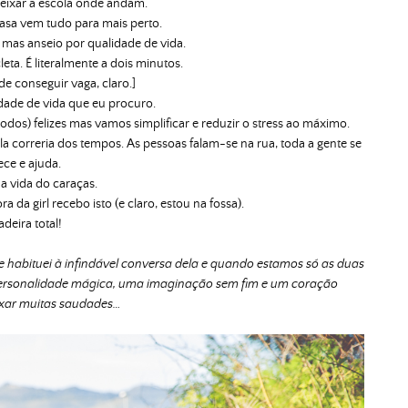
deixar a escola onde andam.
sa vem tudo para mais perto.
 mas anseio por qualidade de vida.
leta. É literalmente a dois minutos.
de conseguir vaga, claro.]
idade de vida que eu procuro.
odos) felizes mas vamos simplificar e reduzir o stress ao máximo.
 correria dos tempos. As pessoas falam-se na rua, toda a gente se
ce e ajuda.
ma vida do caraças.
 da girl recebo isto (e claro, estou na fossa).
deira total!
habituei à infindável conversa dela e quando estamos só as duas
personalidade mágica, uma imaginação sem fim e um coração
ixar muitas saudades…