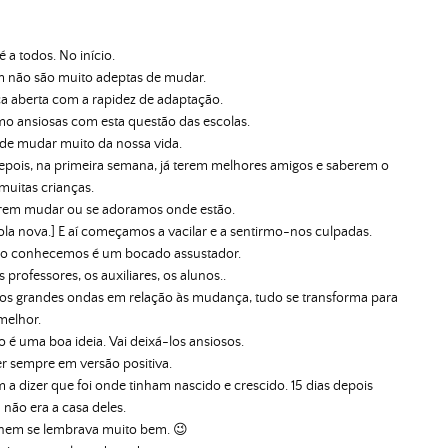
 a todos. No início.
m não são muito adeptas de mudar.
 aberta com a rapidez de adaptação.
o ansiosas com esta questão das escolas.
de mudar muito da nossa vida.
ois, na primeira semana, já terem melhores amigos e saberem o
uitas crianças.
erem mudar ou se adoramos onde estão.
ola nova.] E aí começamos a vacilar e a sentirmo-nos culpadas.
não conhecemos é um bocado assustador.
rofessores, os auxiliares, os alunos..
mos grandes ondas em relação às mudança, tudo se transforma para
melhor.
 é uma boa ideia. Vai deixá-los ansiosos.
ser sempre em versão positiva.
 a dizer que foi onde tinham nascido e crescido. 15 dias depois
á não era a casa deles.
já nem se lembrava muito bem. 😉