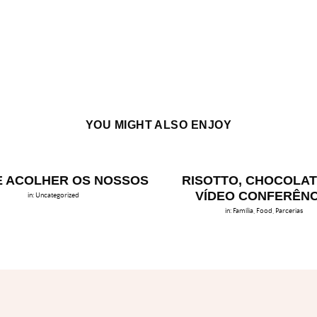
YOU MIGHT ALSO ENJOY
 ACOLHER OS NOSSOS
RISOTTO, CHOCOLAT
VÍDEO CONFERÊNC
in:
Uncategorized
in:
Família
,
Food
,
Parcerias