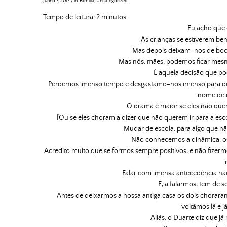
Junho 7, 2017
/
in:
Família
,
Uncategorized
Tempo de leitura:
2
minutos
Eu acho que é
As crianças se estiverem be
Mas depois deixam-nos de boca
Mas nós, mães, podemos ficar mesm
É aquela decisão que po
Perdemos imenso tempo e desgastamo-nos imenso para dep
nome de m
O drama é maior se eles não qu
[Ou se eles choram a dizer que não querem ir para a esc
Mudar de escola, para algo que 
Não conhecemos a dinâmica, os p
Acredito muito que se formos sempre positivos, e não fizer
Falar com imensa antecedência não
E, a falarmos, tem de 
Antes de deixarmos a nossa antiga casa os dois choraram
voltámos lá e j
Aliás, o Duarte diz que 