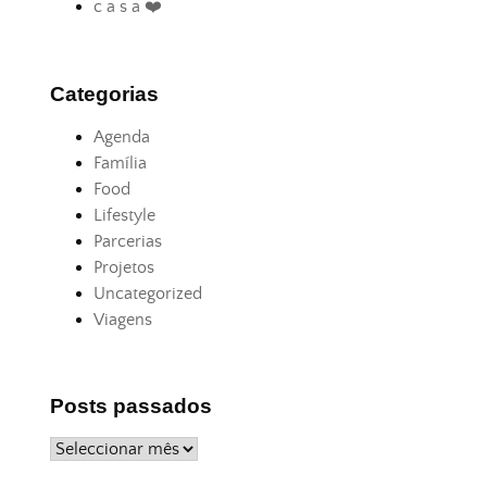
c a s a ❤️
Categorias
Agenda
Família
Food
Lifestyle
Parcerias
Projetos
Uncategorized
Viagens
Posts passados
Posts
passados