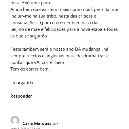
mas…é só uma parte.
Ainda bem que existem mães como nós ( permita-me
incluir-me na sua tribo, nesta das criticas e
constatações…),para o crescer bem das crias.
Beijiño de mãe e felicidades para a nova etapa e todas
as que se seguirão
( este também será o nosso ano DA mudança…há
sempre receios e angústias mas…desdramatizar e
confiar que VAI correr bem.
Tem de correr bem.
. margarida .
Responder
Carla Marques
diz:
Junho 8, 2017 às 2:38 pm