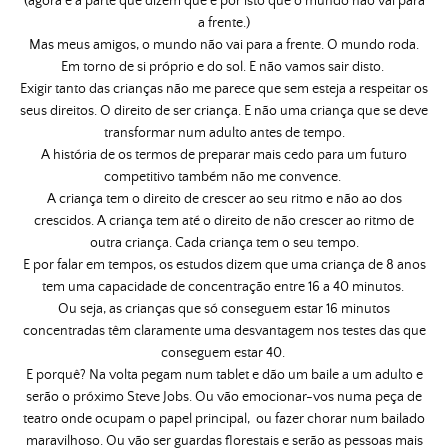
(agora é a parte que dizem que é por isto que o mundo não vai para
a frente.)
Mas meus amigos, o mundo não vai para a frente. O mundo roda.
Em torno de si próprio e do sol. E não vamos sair disto.
Exigir tanto das crianças não me parece que sem esteja a respeitar os
seus direitos. O direito de ser criança. E não uma criança que se deve
transformar num adulto antes de tempo.
A história de os termos de preparar mais cedo para um futuro
competitivo também não me convence.
A criança tem o direito de crescer ao seu ritmo e não ao dos
crescidos. A criança tem até o direito de não crescer ao ritmo de
outra criança. Cada criança tem o seu tempo.
E por falar em tempos, os estudos dizem que uma criança de 8 anos
tem uma capacidade de concentração entre 16 a 40 minutos.
Ou seja, as crianças que só conseguem estar 16 minutos
concentradas têm claramente uma desvantagem nos testes das que
conseguem estar 40.
E porquê? Na volta pegam num tablet e dão um baile a um adulto e
serão o próximo Steve Jobs. Ou vão emocionar-vos numa peça de
teatro onde ocupam o papel principal, ou fazer chorar num bailado
maravilhoso. Ou vão ser guardas florestais e serão as pessoas mais