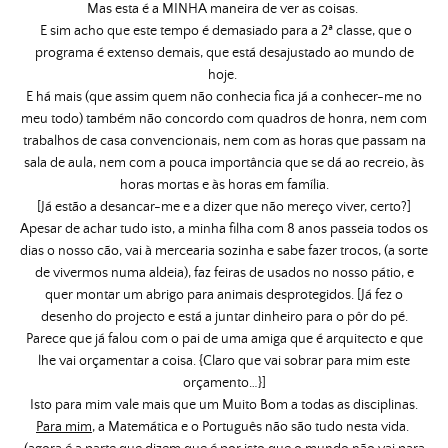
Mas esta é a MINHA maneira de ver as coisas.
E sim acho que este tempo é demasiado para a 2ª classe, que o
programa é extenso demais, que está desajustado ao mundo de
hoje.
E há mais (que assim quem não conhecia fica já a conhecer-me no
meu todo) também não concordo com quadros de honra, nem com
trabalhos de casa convencionais, nem com as horas que passam na
sala de aula, nem com a pouca importância que se dá ao recreio, às
horas mortas e às horas em família.
[Já estão a desancar-me e a dizer que não mereço viver, certo?]
Apesar de achar tudo isto, a minha filha com 8 anos passeia todos os
dias o nosso cão, vai à mercearia sozinha e sabe fazer trocos, (a sorte
de vivermos numa aldeia), faz feiras de usados no nosso pátio, e
quer montar um abrigo para animais desprotegidos. [Já fez o
desenho do projecto e está a juntar dinheiro para o pôr do pé.
Parece que já falou com o pai de uma amiga que é arquitecto e que
lhe vai orçamentar a coisa. {Claro que vai sobrar para mim este
orçamento…}]
Isto para mim vale mais que um Muito Bom a todas as disciplinas.
Para mim,
a Matemática e o Português não são tudo nesta vida.