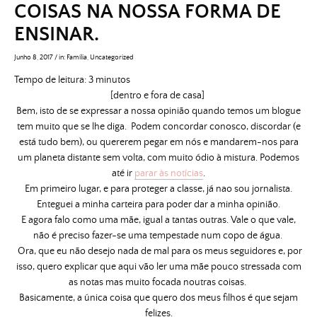
COISAS NA NOSSA FORMA DE
ENSINAR.
Junho 8, 2017
/
in:
Família
,
Uncategorized
Tempo de leitura:
3
minutos
[dentro e fora de casa]
Bem, isto de se expressar a nossa opinião quando temos um blogue
tem muito que se lhe diga. Podem concordar conosco, discordar (e
está tudo bem), ou quererem pegar em nós e mandarem-nos para
um planeta distante sem volta, com muito ódio à mistura. Podemos
até ir
parar às notícias
.
Em primeiro lugar, e para proteger a classe, já nao sou jornalista.
Enteguei a minha carteira para poder dar a minha opinião.
E agora falo como uma mãe, igual a tantas outras. Vale o que vale,
não é preciso fazer-se uma tempestade num copo de água.
Ora, que eu não desejo nada de mal para os meus seguidores e, por
isso, quero explicar que aqui vão ler uma mãe pouco stressada com
as notas mas muito focada noutras coisas.
Basicamente, a única coisa que quero dos meus filhos é que sejam
felizes.