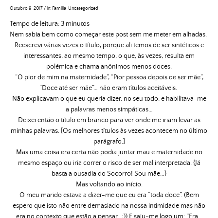
Outubro 9, 2017
/
in:
Família
,
Uncategorized
Tempo de leitura:
3
minutos
Nem sabia bem como começar este post sem me meter em alhadas.
Reescrevi várias vezes o título, porque ali temos de ser sintéticos e
interessantes, ao mesmo tempo, o que, às vezes, resulta em
polémica e chama anónimos menos doces.
“O pior de mim na maternidade”, “Pior pessoa depois de ser mãe”,
“Doce até ser mãe”… não eram títulos aceitáveis.
Não explicavam o que eu queria dizer, no seu todo, e habilitava-me
a palavras menos simpáticas…
Deixei então o título em branco para ver onde me iriam levar as
minhas palavras. [Os melhores títulos às vezes acontecem no último
parágrafo.]
Mas uma coisa era certa não podia juntar mau e maternidade no
mesmo espaço ou iria correr o risco de ser mal interpretada. {Já
basta a ousadia do Socorro! Sou mãe…}
Mas voltando ao início.
O meu marido estava a dizer-me que eu era “toda doce”. (Bem
espero que isto não entre demasiado na nossa intimidade mas não
era no contexto que estão a pensar.. ;)) E saiu-me logo um: “Era…