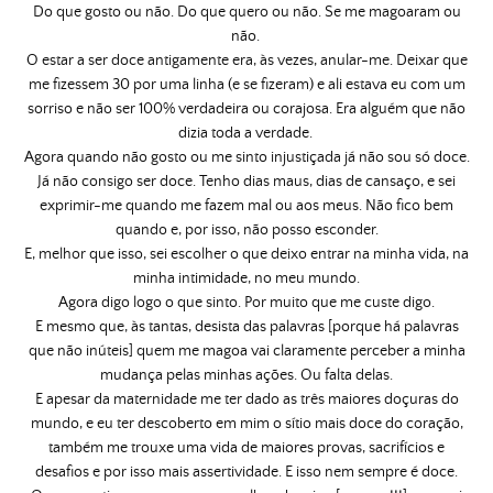
Do que gosto ou não. Do que quero ou não. Se me magoaram ou
não.
O estar a ser doce antigamente era, às vezes, anular-me. Deixar que
me fizessem 30 por uma linha (e se fizeram) e ali estava eu com um
sorriso e não ser 100% verdadeira ou corajosa. Era alguém que não
dizia toda a verdade.
Agora quando não gosto ou me sinto injustiçada já não sou só doce.
Já não consigo ser doce. Tenho dias maus, dias de cansaço, e sei
exprimir-me quando me fazem mal ou aos meus. Não fico bem
quando e, por isso, não posso esconder.
E, melhor que isso, sei escolher o que deixo entrar na minha vida, na
minha intimidade, no meu mundo.
Agora digo logo o que sinto. Por muito que me custe digo.
E mesmo que, às tantas, desista das palavras [porque há palavras
que não inúteis] quem me magoa vai claramente perceber a minha
mudança pelas minhas ações. Ou falta delas.
E apesar da maternidade me ter dado as três maiores doçuras do
mundo, e eu ter descoberto em mim o sítio mais doce do coração,
também me trouxe uma vida de maiores provas, sacrifícios e
desafios e por isso mais assertividade. E isso nem sempre é doce.