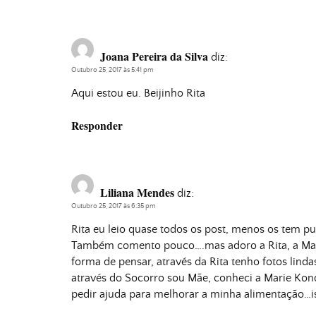
Joana Pereira da Silva
diz:
Outubro 25, 2017 às 5:41 pm
Aqui estou eu. Beijinho Rita
Responder
Liliana Mendes
diz:
Outubro 25, 2017 às 6:35 pm
Rita eu leio quase todos os post, menos os tem p
Também comento pouco….mas adoro a Rita, a Mari
forma de pensar, através da Rita tenho fotos linda
através do Socorro sou Mãe, conheci a Marie Kon
pedir ajuda para melhorar a minha alimentação…isto