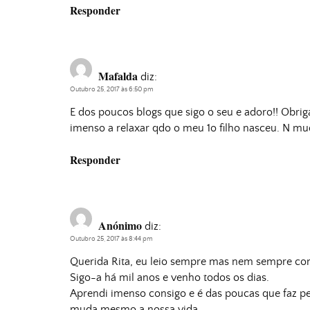
Responder
Mafalda
diz:
Outubro 25, 2017 às 6:50 pm
E dos poucos blogs que sigo o seu e adoro!! Obri
imenso a relaxar qdo o meu 1o filho nasceu. N mud
Responder
Anónimo
diz:
Outubro 25, 2017 às 8:44 pm
Querida Rita, eu leio sempre mas nem sempre com
Sigo-a há mil anos e venho todos os dias.
Aprendi imenso consigo e é das poucas que faz pe
muda mesmo a nossa vida.