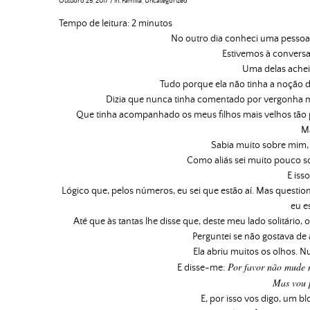
Outubro 25, 2017
/
in:
Família
,
Uncategorized
Tempo de leitura:
2
minutos
No outro dia conheci uma pessoa 
Estivemos à conversa
Uma delas achei
Tudo porque ela não tinha a noção d
Dizia que nunca tinha comentado por vergonha m
Que tinha acompanhado os meus filhos mais velhos tão p
M
Sabia muito sobre mim, 
Como aliás sei muito pouco
E iss
Lógico que, pelos números, eu sei que estão aí. Mas questio
eu e
Até que às tantas lhe disse que, deste meu lado solitário,
Perguntei se não gostava de 
Ela abriu muitos os olhos. 
Por favor não mude 
E disse-me:
Mas vou p
E, por isso vos digo, um b