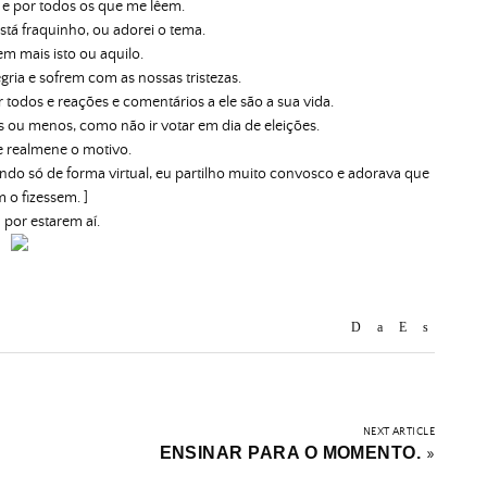
m e por todos os que me lêem.
stá fraquinho, ou adorei o tema.
 mais isto ou aquilo.
ria e sofrem com as nossas tristezas.
r todos e reações e comentários a ele são a sua vida.
ou menos, como não ir votar em dia de eleições.
 realmene o motivo.
endo só de forma virtual, eu partilho muito convosco e adorava que
o fizessem. ]
 por estarem aí.
NEXT ARTICLE
ENSINAR PARA O MOMENTO.
»