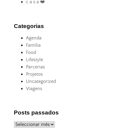
c a s a ❤️
Categorias
Agenda
Família
Food
Lifestyle
Parcerias
Projetos
Uncategorized
Viagens
Posts passados
Posts
passados