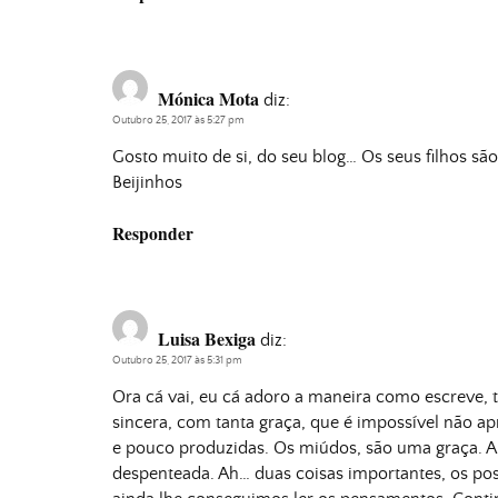
Mónica Mota
diz:
Outubro 25, 2017 às 5:27 pm
Gosto muito de si, do seu blog… Os seus filhos sã
Beijinhos
Responder
Luisa Bexiga
diz:
Outubro 25, 2017 às 5:31 pm
Ora cá vai, eu cá adoro a maneira como escreve, tã
sincera, com tanta graça, que é impossível não ap
e pouco produzidas. Os miúdos, são uma graça. 
despenteada. Ah… duas coisas importantes, os po