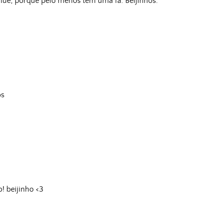
nue, porque pelo menos tem uma fã. Beijinhos.
os
! beijinho <3