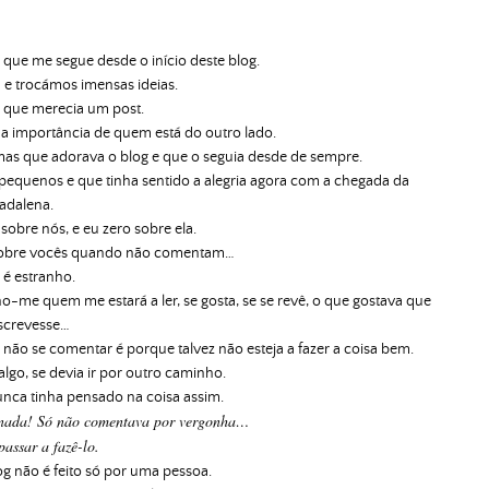
que me segue desde o início deste blog.
 e trocámos imensas ideias.
 que merecia um post.
a importância de quem está do outro lado.
as que adorava o blog e que o seguia desde de sempre.
equenos e que tinha sentido a alegria agora com a chegada da
adalena.
sobre nós, e eu zero sobre ela.
 sobre vocês quando não comentam…
o é estranho.
no-me quem me estará a ler, se gosta, se se revê, o que gostava que
screvesse…
 o não se comentar é porque talvez não esteja a fazer a coisa bem.
algo, se devia ir por outro caminho.
Nunca tinha pensado na coisa assim.
nada! Só não comentava por vergonha…
assar a fazê-lo.
log não é feito só por uma pessoa.