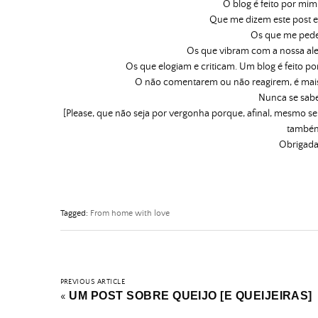
O blog é feito por mi
Que me dizem este post e
Os que me pedem
Os que vibram com a nossa aleg
Os que elogiam e criticam. Um blog é feito po
O não comentarem ou não reagirem, é mais 
Nunca se sabe
[Please, que não seja por vergonha porque, afinal, mesmo s
também 
Obrigada
Tagged:
From home with love
PREVIOUS ARTICLE
UM POST SOBRE QUEIJO [E QUEIJEIRAS]
«