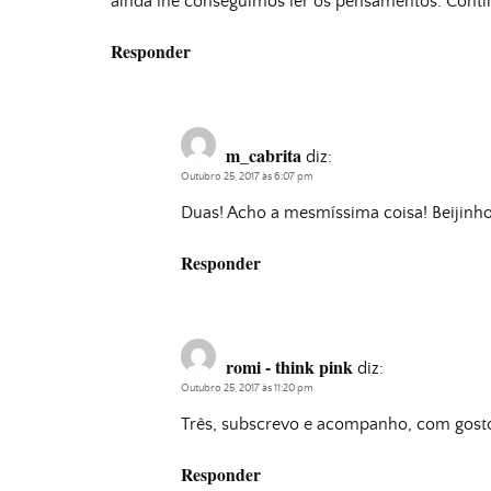
ainda lhe conseguimos ler os pensamentos. Conti
Responder
m_cabrita
diz:
Outubro 25, 2017 às 6:07 pm
Duas! Acho a mesmíssima coisa! Beijinh
Responder
romi - think pink
diz:
Outubro 25, 2017 às 11:20 pm
Três, subscrevo e acompanho, com gosto
Responder