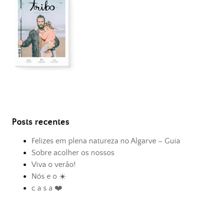
Posts recentes
Felizes em plena natureza no Algarve – Guia
Sobre acolher os nossos
Viva o verão!
Nós e o ☀️
c a s a ❤️