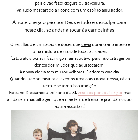
pais e vão fazer doçura ou travessura.
Vai tudo mascarado a rigor e com um espírito assustador.
À noite chega o pão por Deus e tudo é desculpa para,
neste dia, se andar a tocar às campainhas.
O resultado é um sacão de doces que
devia
durar o ano inteiro e
uma mistura de risos de todas as idades.
[Estou até a pensar fazer algo mais saudável para não estragar os
dentes dos miúdos que aqui tocarem.]
A nossa aldeia tem muitos velhotes. E adoram este dia.
Quando tudo se mistura e fazemos uma coisa nova, nossa, cá da
terra, e se torna isso tradição.
Este ano já estamos a treinar o dia 31,
vestidos por aqui a rigor
mas
ainda sem maquilhagem que a mãe tem de treinar e já andámos por
aqui a assustar.;)