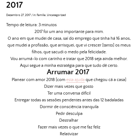
2017
Dezembro 27, 2017
/
in:
Família
,
Uncategorized
Tempo de leitura:
3
minutos
2017 foi um ano importante para mim.
O ano em que mudei de casa, saí do emprego que tinha há 16 anos,
que mudei a profissão, que arrisquei, que vi crescer [tanto] os meus
filhos, que sacudi o medo pela felicidade.
Vou arrumá-lo com carinho e tratar que 2018 seja ainda melhor.
Aqui segue a minha estratégia para que tudo dê certo.
Arrumar 2017
Planear com amor 2018 [com
esta ajuda
que chegou cá a casa]
Dizer mais vezes que gosto
Ter uma conversa difícil
Entregar todas as sessões pendentes antes das 12 badaladas
Dormir de consciência tranquila
Pedir desculpa
Destralhar
Fazer mais vezes o que me faz feliz
Relativizar