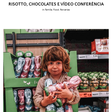
RISOTTO, CHOCOLATES E VÍDEO CONFERÊNCIA
in:
Família
,
Food
,
Parcerias