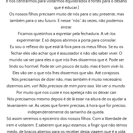
e nos centrarmos para voltarmos equilibrados e fortes para o desafio
que é educar.]
Os nossos filhos precisam muito de nós para o seu presente, mas
também para o seu futuro. E nesse “nós”, às vezes, não podemos
entrar.
Ficamos quietinhos a espreitar pela fechadura. A vê-los
experimentar. E só depois abrimos a porta para consolar.
Eu sou o reflexo do que está lá fora para os meus filhos. Se eu os
fechar eles vão achar que é assustador e não vão saber viver. O
mundo vai ser para eles o que nós lhes dissermos que é. Pode ser
lindo ou horrível. Pode ter um pouco de tudo, mas é bom vivê-lo.
Eles vão ser o que nós lhes dissermos que são. Até corajosos.
Nós precisamos de dizer não, mas também é muito necessário
dizermos
sim, vai! Não precisas de mim para isso. Vai ver o mundo.
Por muito que nos custe e nos apeteça não os deixar cair.
Nós precisamos mesmo depois é de lá estar na altura de os ajudar a
levantarem-se. As vezes que forem precisas, à hora que for preciso,
independentemente do tamanho da queda.
Só assim seremos o epicentro dos nossos filhos. Com a liberdade de
irem e voltarem. E saberem que aqui estamos, a fingir que não temos
medo, de braços abertos para os receber desta viagem que é a vida.