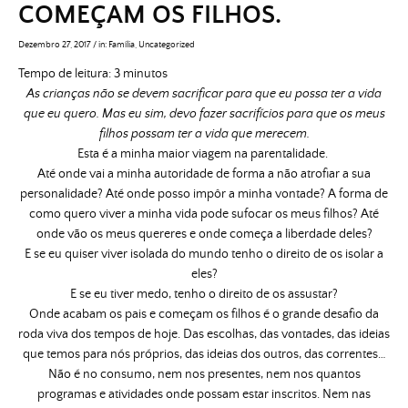
COMEÇAM OS FILHOS.
Dezembro 27, 2017
/
in:
Família
,
Uncategorized
Tempo de leitura:
3
minutos
As crianças não se devem sacrificar para que eu possa ter a vida
que eu quero. Mas eu sim, devo fazer sacrifícios para que os meus
filhos possam ter a vida que merecem.
Esta é a minha maior viagem na parentalidade.
Até onde vai a minha autoridade de forma a não atrofiar a sua
personalidade? Até onde posso impôr a minha vontade? A forma de
como quero viver a minha vida pode sufocar os meus filhos? Até
onde vão os meus quereres e onde começa a liberdade deles?
E se eu quiser viver isolada do mundo tenho o direito de os isolar a
eles?
E se eu tiver medo, tenho o direito de os assustar?
Onde acabam os pais e começam os filhos é o grande desafio da
roda viva dos tempos de hoje. Das escolhas, das vontades, das ideias
que temos para nós próprios, das ideias dos outros, das correntes…
Não é no consumo, nem nos presentes, nem nos quantos
programas e atividades onde possam estar inscritos. Nem nas