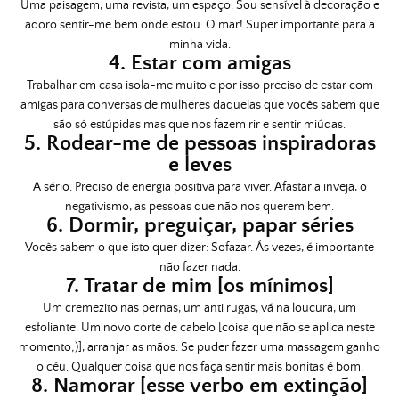
Uma paisagem, uma revista, um espaço. Sou sensível à decoração e
adoro sentir-me bem onde estou. O mar! Super importante para a
minha vida.
4. Estar com amigas
Trabalhar em casa isola-me muito e por isso preciso de estar com
amigas para conversas de mulheres daquelas que vocês sabem que
são só estúpidas mas que nos fazem rir e sentir miúdas.
5. Rodear-me de pessoas inspiradoras
e leves
A sério. Preciso de energia positiva para viver. Afastar a inveja, o
negativismo, as pessoas que não nos querem bem.
6. Dormir, preguiçar, papar séries
Vocês sabem o que isto quer dizer: Sofazar. Ás vezes, é importante
não fazer nada.
7. Tratar de mim [os mínimos]
Um cremezito nas pernas, um anti rugas, vá na loucura, um
esfoliante. Um novo corte de cabelo [coisa que não se aplica neste
momento;)], arranjar as mãos. Se puder fazer uma massagem ganho
o céu. Qualquer coisa que nos faça sentir mais bonitas é bom.
8. Namorar [esse verbo em extinção]