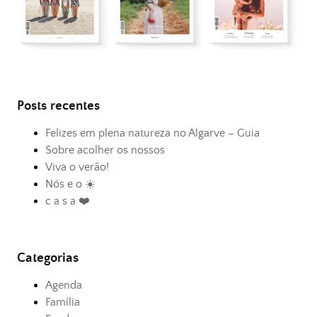
Posts recentes
Felizes em plena natureza no Algarve – Guia
Sobre acolher os nossos
Viva o verão!
Nós e o ☀️
c a s a ❤️
Categorias
Agenda
Família