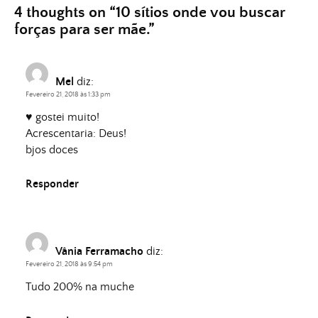
4 thoughts on “
10 sítios onde vou buscar
forças para ser mãe.
”
Mel
diz:
Fevereiro 21, 2018 às 1:33 pm
♥ gostei muito!
Acrescentaria: Deus!
bjos doces
Responder
Vânia Ferramacho
diz:
Fevereiro 21, 2018 às 9:54 pm
Tudo 200% na muche