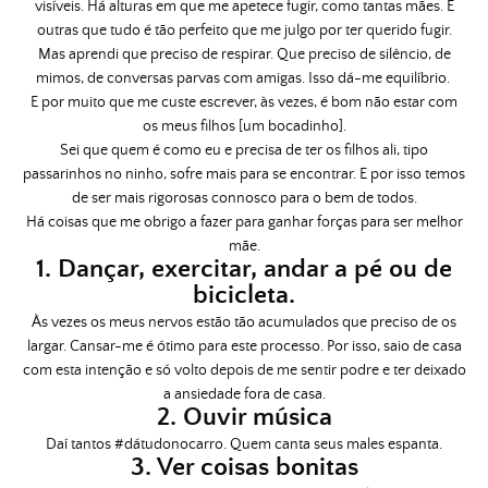
visíveis. Há alturas em que me apetece fugir, como tantas mães. E
outras que tudo é tão perfeito que me julgo por ter querido fugir.
Mas aprendi que preciso de respirar. Que preciso de silêncio, de
mimos, de conversas parvas com amigas. Isso dá-me equilíbrio.
E por muito que me custe escrever, às vezes, é bom não estar com
os meus filhos [um bocadinho].
Sei que quem é como eu e precisa de ter os filhos ali, tipo
passarinhos no ninho, sofre mais para se encontrar. E por isso temos
de ser mais rigorosas connosco para o bem de todos.
Há coisas que me obrigo a fazer para ganhar forças para ser melhor
mãe.
1. Dançar, exercitar, andar a pé ou de
bicicleta.
Às vezes os meus nervos estão tão acumulados que preciso de os
largar. Cansar-me é ótimo para este processo. Por isso, saio de casa
com esta intenção e só volto depois de me sentir podre e ter deixado
a ansiedade fora de casa.
2. Ouvir música
Daí tantos #dátudonocarro. Quem canta seus males espanta.
3. Ver coisas bonitas