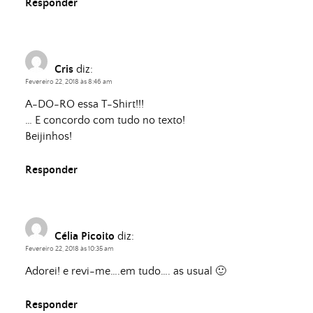
Responder
Cris
diz:
Fevereiro 22, 2018 às 8:46 am
A-DO-RO essa T-Shirt!!!
… E concordo com tudo no texto!
Beijinhos!
Responder
Célia Picoito
diz:
Fevereiro 22, 2018 às 10:35 am
Adorei! e revi-me….em tudo…. as usual 🙂
Responder