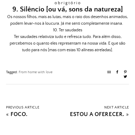
o b r i g t ó r i o
9. Silêncio [ou vá, sons da natureza]
Os nossos filhos, mais as lutas, mais o raio dos desenhos animados,
podem levar-nos à loucura. Já me senti completamente insana.
10. Ter saudades
Ter saudades relativiza tudo e refresca tudo. Para além disso,
percebemos o quanto eles representam na nossa vida. E que são
tudo para nós [mas com estas 10 alíneas atreladas].
Tagged:
From home with love
PREVIOUS ARTICLE
NEXT ARTICLE
«
FOCO.
ESTOU A OFERECER.
»